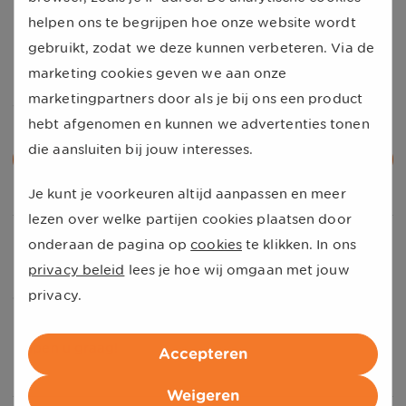
helpen ons te begrijpen hoe onze website wordt
Loopt uw contract binnen 4 maanden af? Dan
gebruikt, zodat we deze kunnen verbeteren. Via de
is
overstappen
met nummerbehoud wel mogelijk. Ook
marketing cookies geven we aan onze
kunt u kiezen om voordelig uw abonnement bij KPN of
marketingpartners door als je bij ons een product
Vodafone te
verlengen
via UnitedConsumers.
hebt afgenomen en kunnen we advertenties tonen
die aansluiten bij jouw interesses.
Vergelijk sim only abonnementen
Je kunt je voorkeuren altijd aanpassen en meer
lezen over welke partijen cookies plaatsen door
Mijn abonnement via UnitedConsumers
onderaan de pagina op
cookies
te klikken. In ons
privacy beleid
lees je hoe wij omgaan met jouw
Heeft u naar aanleiding van dit bericht een vraag over
privacy.
de kosten van uw mobiele abonnement via
UnitedConsumers? Neem dan contact met ons op. We
helpen u graag!
Accepteren
Weigeren