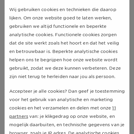
Bij Vodafone geldt geen maximale verhoging.
Wij gebruiken cookies en technieken die daarop
lijken. Om onze website goed te laten werken,
Mag ik mijn abonnement opzeggen?
gebruiken we altijd functionele en beperkte
Heeft u via UnitedConsumers een abonnement bij KPN
analytische cookies. Functionele cookies zorgen
of Vodafone? Dan krijgt u helaas te maken met extra
dat de site werkt zoals het hoort en dat het veilig
kosten. Misschien vraagt u zich daarom af of u een
en betrouwbaar is. Beperkte analytische cookies
goedkopere optie kunt kiezen.
helpen ons te begrijpen hoe onze website wordt
gebruikt, zodat we deze kunnen verbeteren. Deze
Dat hangt af van de duur van uw huidige contract. Een
zijn niet terug te herleiden naar jou als persoon.
prijsverhoging wegens inflatiecorrectie is volgens de
algemene voorwaarden geen geldige reden om
Accepteer je alle cookies? Dan geef je toestemming
vroegtijdig op te zeggen. Uw contract opzeggen
voor het gebruik van analytische en marketing
(zonder nummerbehoud) is daarom pas mogelijk met
cookies en het verzamelen en delen met onze
11
ingang van de einddatum van uw contract. Houd
partners
van: je klikgedrag op onze website, en
daarnaast rekening met een opzegtermijn van één
mogelijk daarbuiten, en technische gegevens van je
maand.
browser, zoals je IP adres. De analytische cookies