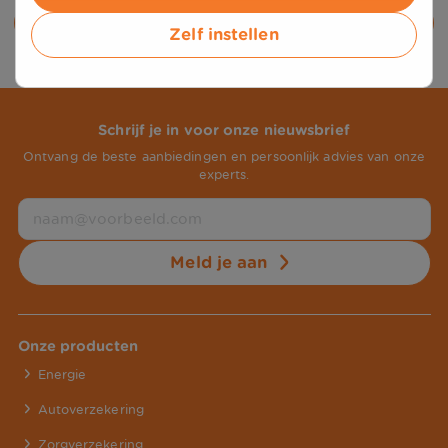
Alle nieuwsberichten
Zelf instellen
Schrijf je in voor onze nieuwsbrief
Ontvang de beste aanbiedingen en persoonlijk advies van onze
experts.
Meld je aan
Onze producten
Energie
Autoverzekering
Zorgverzekering