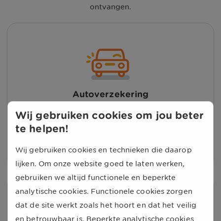
ontvangen.
Autoverzekering
Wij gebruiken cookies om jou beter
+
€ 40,00 Deelnemerbonus!
te helpen!
Gratis verhaalservice en premie-check
Wij gebruiken cookies en technieken die daarop
lijken. Om onze website goed te laten werken,
gebruiken we altijd functionele en beperkte
analytische cookies. Functionele cookies zorgen
dat de site werkt zoals het hoort en dat het veilig
en betrouwbaar is. Beperkte analytische cookies