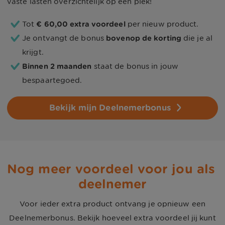
vaste lasten overzichtelijk op één plek!
Tot
€ 60,00 extra voordeel
per nieuw product.
Je ontvangt de bonus
bovenop de korting
die je al
krijgt.
Binnen 2 maanden
staat de bonus in jouw
bespaartegoed.
Bekijk mijn Deelnemerbonus
Nog meer voordeel voor jou als 
deelnemer
Voor ieder extra product ontvang je opnieuw een
Deelnemerbonus. Bekijk hoeveel extra voordeel jij kunt