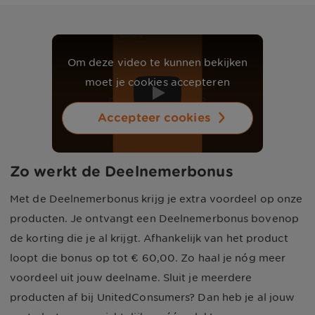
Om deze video te kunnen bekijken
moet je cookies accepteren
Play video Deelnemerbonus
Accepteer cookies
Zo werkt de Deelnemerbonus
Met de Deelnemerbonus krijg je extra voordeel op onze
producten. Je ontvangt een Deelnemerbonus bovenop
de korting die je al krijgt. Afhankelijk van het product
loopt die bonus op tot € 60,00. Zo haal je nóg meer
voordeel uit jouw deelname. Sluit je meerdere
producten af bij UnitedConsumers? Dan heb je al jouw