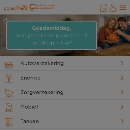
Ook jouw maand
kan goedkoper
Goedemiddag,
wist je dat ook jouw maand
goedkoper kan?
Autoverzekering
Energie
Zorgverzekering
Mobiel
Tanken