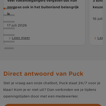
Veel vakantiegangers vergeten dat hun
3 schad
zorgpas ook in het buitenland belangrijk
keuze 
is
16 juli
17 juli 2026
Lees meer
Lees
Direct antwoord van Puck
Stel je vraag aan onze chatbot, Puck staat 24/7 voor je
klaar! Kom je er niet uit? Dan verbinden we je tijdens
openingstijden door met een medewerker.