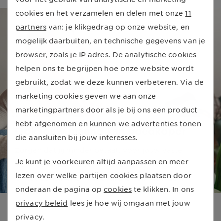
cookies en het verzamelen en delen met onze
11
partners
van: je klikgedrag op onze website, en
mogelijk daarbuiten, en technische gegevens van je
browser, zoals je IP adres. De analytische cookies
helpen ons te begrijpen hoe onze website wordt
gebruikt, zodat we deze kunnen verbeteren. Via de
marketing cookies geven we aan onze
marketingpartners door als je bij ons een product
hebt afgenomen en kunnen we advertenties tonen
Ook jouw maand kan goedkoper
die aansluiten bij jouw interesses.
Zorgen dat jij minder betaalt voor jouw vaste
Je kunt je voorkeuren altijd aanpassen en meer
lasten, dat is ons doel. Wist je dat je via
lezen over welke partijen cookies plaatsen door
UnitedConsumers kunt besparen op meerdere
onderaan de pagina op
cookies
te klikken. In ons
vaste lasten? Zoals je zorg- of autoverzekering,
privacy beleid
lees je hoe wij omgaan met jouw
mobiele abonnement en tankbeurten.
privacy.