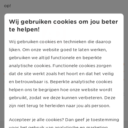
op!
Wij gebruiken cookies om jou beter
te helpen!
Wij gebruiken cookies en technieken die daarop
lijken. Om onze website goed te laten werken,
gebruiken we altijd functionele en beperkte
Iran-akkoord heeft amper effect bij de
UnitedC
analytische cookies. Functionele cookies zorgen
benzinepomp: brandstof morgen 1 cent
vakanti
dat de site werkt zoals het hoort en dat het veilig
goedkoper
door va
en betrouwbaar is. Beperkte analytische cookies
helpen ons te begrijpen hoe onze website wordt
15 juni 2026
1 juni 
gebruikt, zodat we deze kunnen verbeteren. Deze
zijn niet terug te herleiden naar jou als persoon.
Accepteer je alle cookies? Dan geef je toestemming
voor het gebruik van analytische en marketing