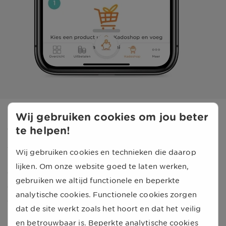
Wij gebruiken cookies om jou beter
Je bespaartegoed uitbetalen
te helpen!
Je kunt het bedrag in jouw bespaartegoed eenvoudig
Wij gebruiken cookies en technieken die daarop
laten uitbetalen op je bankrekening. Kies zelf de hoogte
lijken. Om onze website goed te laten werken,
van het bedrag en vraag je uitbetaling aan. Doe je dit
gebruiken we altijd functionele en beperkte
vóór de 10e van de maand, dan ontvang je het bedrag
analytische cookies. Functionele cookies zorgen
tussen de 15e en 20e van die maand op je
dat de site werkt zoals het hoort en dat het veilig
bankrekening. Zo heb je altijd de vrijheid om op het
en betrouwbaar is. Beperkte analytische cookies