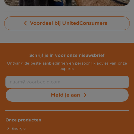
Voordeel bij UnitedConsumers
Schrijf je in voor onze nieuwsbrief
Ontvang de beste aanbiedingen en persoonlijk advies van onze
experts.
Meld je aan
Onze producten
Energie