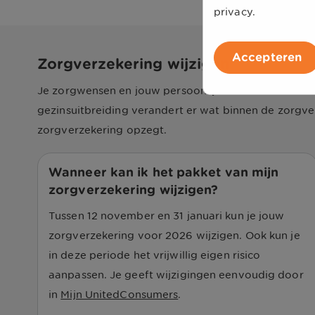
Ja, van november tot eind januari kun je een regel
privacy.
Meer over betalingsregeling zorgverzekering
termijnen, van maart tot en met december. Eigen ri
Meer over eigen risico gespreid betalen
Accepteren
Zorgverzekering wijzigen
Je zorgwensen en jouw persoonlijke situatie kunnen 
gezinsuitbreiding verandert er wat binnen de zorgve
zorgverzekering opzegt.
Wanneer kan ik het pakket van mijn
zorgverzekering wijzigen?
Tussen 12 november en 31 januari kun je jouw
zorgverzekering voor
2026
wijzigen. Ook kun je
in deze periode het vrijwillig eigen risico
aanpassen. Je geeft wijzigingen eenvoudig door
in
Mijn UnitedConsumers
.