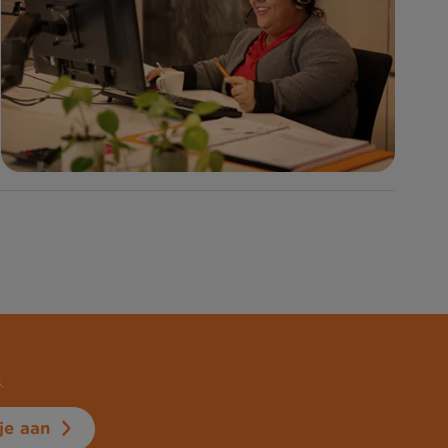
.
je aan