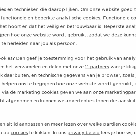
ies en technieken die daarop lijken. Om onze website goed t
 functionele en beperkte analytische cookies. Functionele c
 het hoort en dat het veilig en betrouwbaar is. Beperkte ana
n
ijpen hoe onze website wordt gebruikt, zodat we deze kunn
g te herleiden naar jou als persoon.
gegevens hebt. Het is in dat geval belangrijk dat de zorgve
ing indienen of het eigen risico gespreid betalen.
cookies? Dan geef je toestemming voor het gebruik van analy
en het verzamelen en delen met onze
11 partners
van: je kli
ns wijzigen voor mijn zorgverzekering?
k daarbuiten, en technische gegevens van je browser, zoals j
s helpen ons te begrijpen hoe onze website wordt gebruikt,
s eenvoudig in
Mijn UnitedConsumers
wijzigen. Voor het wij
 zorgverzekering?
 Via de marketing cookies geven we aan onze marketingpartn
ing. Na jouw aanvraag ontvang je een bevestiging per e-mail
bt afgenomen en kunnen we advertenties tonen die aansluit
 mail aan ons doorgeven. Nadat je jouw verhuizing bij de g
gverzekering?
leen niet automatisch van VGZ, daarom moet je deze zelf a
ingsregeling voor je zorgverzekering af te sluiten zonder b
en altijd aanpassen en meer lezen over welke partijen cooki
maar waarbij dit financieel niet goed uitkomt.
a op
cookies
te klikken. In ons
privacy beleid
lees je hoe wi