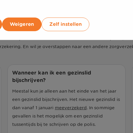
ing aanvragen voor gespreid betalen van je eigen risico voo
sico gespreid betalen regel je online via de
UnitedConsumer
Weigeren
Zelf instellen
door het jaar heen veranderen. Je wil dan wel dat jouw pakk
rzekering. En wil je overstappen naar een andere zorgverzek
Wanneer kan ik een gezinslid
bijschrijven?
Meestal kun je alleen aan het einde van het jaar
een gezinslid bijschrijven. Het nieuwe gezinslid is
dan vanaf 1 januari
meeverzekerd
. In sommige
gevallen is het mogelijk om een gezinslid
tussentijds bij te schrijven op de polis.