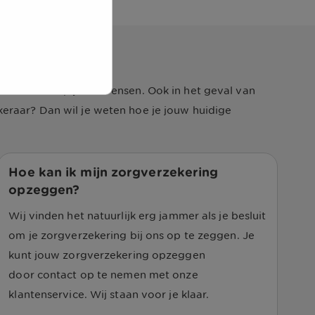
r
2025
. Het gespreid betalen doe je dan in 10
s Zorg app
.
et aansluit op jouw wensen. Ook in het geval van
eraar? Dan wil je weten hoe je jouw huidige
Hoe kan ik mijn zorgverzekering
opzeggen?
Wij vinden het natuurlijk erg jammer als je besluit
om je zorgverzekering bij ons op te zeggen. Je
kunt jouw zorgverzekering opzeggen
door contact op te nemen met onze
klantenservice. Wij staan voor je klaar.