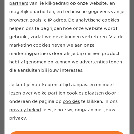
Telefoon abonnement
partners
van: je klikgedrag op onze website, en
verlengen
mogelijk daarbuiten, en technische gegevens van je
browser, zoals je IP adres. De analytische cookies
Je mobiel abonnement verlengen is een uitstekend
helpen ons te begrijpen hoe onze website wordt
idee! Of je nu kiest voor
sim only
, of toe bent aan een
gebruikt, zodat we deze kunnen verbeteren. Via de
nieuwe telefoon
met abonnement. Door
marketing cookies geven we aan onze
jouw telefoon abonnement te verlengen via ons, kan
marketingpartners door als je bij ons een product
ook jouw maand goedkoper.
hebt afgenomen en kunnen we advertenties tonen
die aansluiten bij jouw interesses.
Dit wil je weten over mobiel verlengen
Je kunt je voorkeuren altijd aanpassen en meer
Verlengen kan
vier maanden
voor einde
lezen over welke partijen cookies plaatsen door
contract
onderaan de pagina op
cookies
te klikken. In ons
Geen aansluitkosten en
gratis nummerbehoud
privacy beleid
lees je hoe wij omgaan met jouw
Bij verlengen heb je
geen dubbele kosten
Je ontvangt direct een
nieuw toestel
privacy.