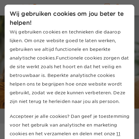
Vandaag open
Ook jouw maand
kan goedkoper
tot 20:00 uur
Wij gebruiken cookies om jou beter te
helpen!
Wij gebruiken cookies en technieken die daarop
lijken. Om onze website goed te laten werken,
gebruiken we altijd functionele en beperkte
analytische cookies.Functionele cookies zorgen dat
de site werkt zoals het hoort en dat het veilig en
betrouwbaar is. Beperkte analytische cookies
helpen ons te begrijpen hoe onze website wordt
gebruikt, zodat we deze kunnen verbeteren. Deze
zijn niet terug te herleiden naar jou als persoon.
...
Telefoon abonnement verlengen
Accepteer je alle cookies? Dan geef je toestemming
voor het gebruik van analytische en marketing
cookies en het verzamelen en delen met onze
11