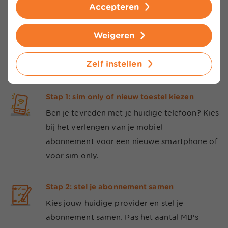
Accepteren
Telefoon abonnement verlengen in 4 stappen
Weigeren
Je mobiel verlengen bij je huidige provider is zo
geregeld! We helpen je graag met jouw abonnement
Zelf instellen
verlengen. Volg deze vier stappen:
Stap 1: sim only of nieuw toestel kiezen
Ben je tevreden met je huidige telefoon? Kies
bij het verlengen van je mobiel
abonnement voor een nieuwe smartphone of
voor sim only.
Stap 2: stel je abonnement samen
Kies jouw huidige provider en stel je
abonnement samen. Pas het aantal MB's