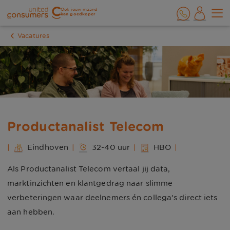
Ook jouw maand
kan goedkoper
Vacatures
Productanalist Telecom
|
Eindhoven
|
32-40 uur
|
HBO
|
Als Productanalist Telecom vertaal jij data,
marktinzichten en klantgedrag naar slimme
verbeteringen waar deelnemers én collega’s direct iets
aan hebben.