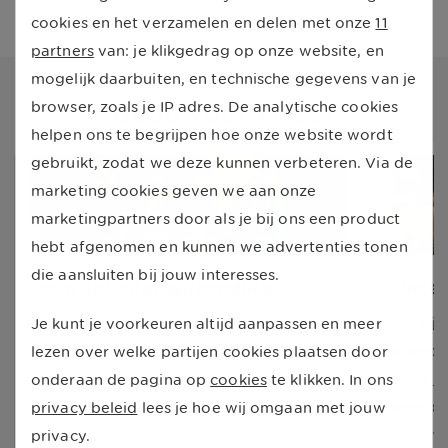
cookies en het verzamelen en delen met onze
11
partners
van: je klikgedrag op onze website, en
mogelijk daarbuiten, en technische gegevens van je
Goed voor elkaar
browser, zoals je IP adres. De analytische cookies
helpen ons te begrijpen hoe onze website wordt
gebruikt, zodat we deze kunnen verbeteren. Via de
marketing cookies geven we aan onze
marketingpartners door als je bij ons een product
hebt afgenomen en kunnen we advertenties tonen
die aansluiten bij jouw interesses.
Onze sollicitatieprocedure
Onze 
Je hebt interesse in een baan bij ons en je
We zijn
Je kunt je voorkeuren altijd aanpassen en meer
hebt gesolliciteerd, te gek! Samen gaan
arbeids
lezen over welke partijen cookies plaatsen door
we ontdekken of we goed bij elkaar
waar je
onderaan de pagina op
cookies
te klikken. In ons
passen. Hopelijk start hier jouw nieuwe
pensioe
privacy beleid
lees je hoe wij omgaan met jouw
avontuur!
dagen, 
privacy.