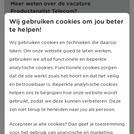
Meer weten over de vacature
Productanalist Telecom?
Wij gebruiken cookies om jou beter
te helpen!
Naam
Wij gebruiken cookies en technieken die daarop
lijken. Om onze website goed te laten werken,
Telefoonnummer (optioneel)
gebruiken we altijd functionele en beperkte
analytische cookies. Functionele cookies zorgen
E-mailadres
dat de site werkt zoals het hoort en dat het veilig
en betrouwbaar is. Beperkte analytische cookies
helpen ons te begrijpen hoe onze website wordt
Curriculum vitae (optioneel)
gebruikt, zodat we deze kunnen verbeteren. Deze
Selecteer bestand
zijn niet terug te herleiden naar jou als persoon.
Accepteer je alle cookies? Dan geef je toestemming
Laat gegevens achter
voor het gebruik van analytische en marketing