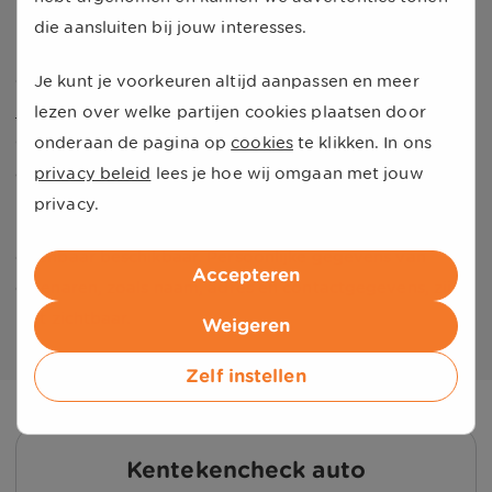
de gegevens vandaan?
die aansluiten bij jouw interesses.
De gegevens van onze gratis kentekencheck worden
opgehaald vanuit de
Rijksdienst voor Wegverkeer
Je kunt je voorkeuren altijd aanpassen en meer
(RDW)
. In de database van de RDW vind je allerlei
lezen over welke partijen cookies plaatsen door
gegevens die gekoppeld zijn aan het kenteken van de
onderaan de pagina op
cookies
te klikken. In ons
auto.
privacy beleid
lees je hoe wij omgaan met jouw
privacy.
De gegevens die je via onze kentekencheck ziet zijn
openbaar beschikbaar. Persoonlijke gegevens van
Accepteren
eigenaren, zoals naam, adres en contactgegevens, zijn
niet zichtbaar.
Weigeren
Zelf instellen
Kentekencheck auto