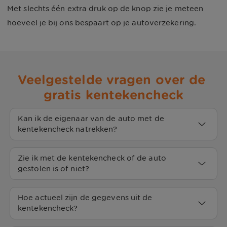
Met slechts één extra druk op de knop zie je meteen
hoeveel je bij ons bespaart op je autoverzekering.
Veelgestelde vragen over de 
gratis kentekencheck
Kan ik de eigenaar van de auto met de 
kentekencheck natrekken?
Nee, met onze gratis kentekencheck kun je niet
Zie ik met de kentekencheck of de auto 
achterhalen wie de eigenaar van de auto is. Dit is
gestolen is of niet?
namelijk privacygevoelige informatie. Met onze
Nee, met onze kentekencheck kun je niet
gratis kentekencheck kun je alleen gegevens
Hoe actueel zijn de gegevens uit de 
achterhalen of de auto gestolen is. Op de website
kentekencheck?
achterhalen die niet privacygevoelig zijn.
van de
RDW
kun je wel zien of de auto gestolen is.