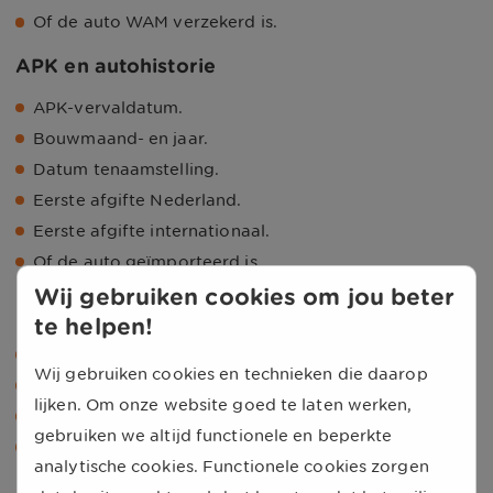
Of de auto WAM verzekerd is.
APK en autohistorie
APK-vervaldatum.
Bouwmaand- en jaar.
Datum tenaamstelling.
Eerste afgifte Nederland.
Eerste afgifte internationaal.
Of de auto geïmporteerd is.
Wij gebruiken cookies om jou beter
Prestaties
te helpen!
Topsnelheid.
Wij gebruiken cookies en technieken die daarop
Acceleratie snelheid.
lijken. Om onze website goed te laten werken,
Of de auto beschikt over turbo.
gebruiken we altijd functionele en beperkte
Vermogen.
analytische cookies. Functionele cookies zorgen
Motor en milieu