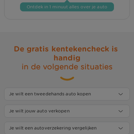
Ontdek in 1 minuut alles over je auto
De gratis kentekencheck is 
handig
in de volgende situaties
Je wilt een tweedehands auto kopen
Voordat je een auto koopt, wil je weten waar je aan
Je wilt jouw auto verkopen
toe bent. Met een kentekencheck zie je belangrijke
voertuiggegevens, zoals het bouwjaar, de
Met de gratis kentekencheck controleer je vooraf
Je wilt een autoverzekering vergelijken
cataloguswaarde, de dagwaarde, de datum van
de belangrijkste gegevens van je auto. Denk aan