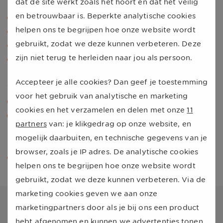
dat de site werkt zoals het hoort en dat het veilig
en betrouwbaar is. Beperkte analytische cookies
Energielabel.
helpen ons te begrijpen hoe onze website wordt
Cilinderinhoud en aantal cilinders.
gebruikt, zodat we deze kunnen verbeteren. Deze
Verbruik stad en buitenwegen.
zijn niet terug te herleiden naar jou als persoon.
Verbruik gecombineerd.
Accepteer je alle cookies? Dan geef je toestemming
Afmetingen en gewicht
voor het gebruik van analytische en marketing
Gewicht.
cookies en het verzamelen en delen met onze
11
Laadvermogen en maximaal gewicht.
partners
van: je klikgedrag op onze website, en
mogelijk daarbuiten, en technische gegevens van je
Prijs
browser, zoals je IP adres. De analytische cookies
Cataloguswaarde en dagwaarde.
helpen ons te begrijpen hoe onze website wordt
gebruikt, zodat we deze kunnen verbeteren. Via de
marketing cookies geven we aan onze
marketingpartners door als je bij ons een product
Waar haalt onze gratis kentekencheck
hebt afgenomen en kunnen we advertenties tonen