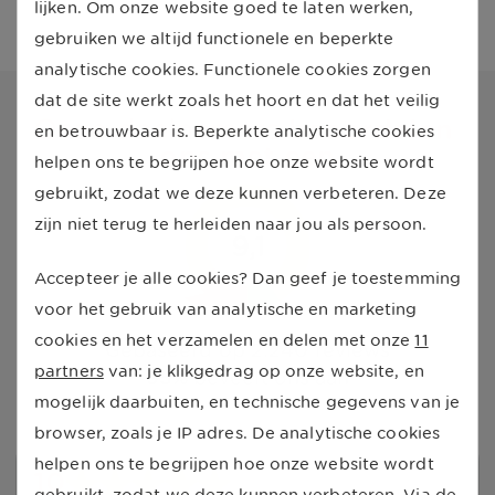
lijken. Om onze website goed te laten werken,
gebruiken we altijd functionele en beperkte
analytische cookies. Functionele cookies zorgen
dat de site werkt zoals het hoort en dat het veilig
Onze deelnemers 
beoordelen 
en betrouwbaar is. Beperkte analytische cookies
ons met een
helpen ons te begrijpen hoe onze website wordt
gebruikt, zodat we deze kunnen verbeteren. Deze
zijn niet terug te herleiden naar jou als persoon.
9,1
Accepteer je alle cookies? Dan geef je toestemming
voor het gebruik van analytische en marketing
cookies en het verzamelen en delen met onze
11
Gebaseerd op
2.240
reviews
partners
van: je klikgedrag op onze website, en
95
%
beveelt ons aan
mogelijk daarbuiten, en technische gegevens van je
browser, zoals je IP adres. De analytische cookies
helpen ons te begrijpen hoe onze website wordt
10