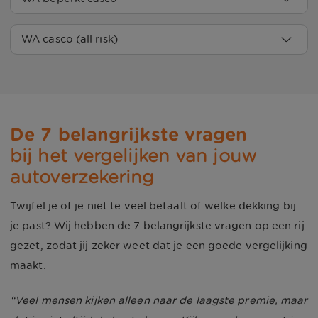
2026
Verzekeraars
WA beperkt casco 
WA casco (all risk)
1​ Avéro Achmea
€ 16,87/mnd
premies augustus 
2026
Verzekeraars
WA casco (all risk) 
2​ Bovemij
€ 19,95/mnd
premies augustus 
1​ Avéro Achmea
€ 18,11/mnd
2026
3​ Allianz Direct
€ 21,41/mnd
De 7 belangrijkste vragen
2​ a.s.r.
€ 18,89/mnd
bij het vergelijken van jouw 
1​ a.s.r.
€ 24,48/mnd
4​ ZERO
€ 21,50/mnd
autoverzekering
3​ Bovemij
€ 21,44/mnd
2​ Avéro Achmea
€ 25,65/mnd
5​ Rhion
€ 23,83/mnd
Twijfel je of je niet te veel betaalt of welke dekking bij
4​ Allianz Direct
€ 22,44/mnd
3​ Bovemij
€ 30,32/mnd
6​ Avéro Achmea
€ 24,61/mnd
je past? Wij hebben de 7 belangrijkste vragen op een rij
gezet, zodat jij zeker weet dat je een goede vergelijking
5​ ZERO
€ 25,41/mnd
4​ ZERO
€ 32,98/mnd
7​ Nationale 
€ 30,27/mnd
maakt.
Nederlanden
6​ Rhion
€ 25,58/mnd
5​ Avéro Achmea
€ 34,29/mnd
Veel mensen kijken alleen naar de laagste premie, maar
Over deze berekening
7​ Avéro Achmea
€ 26,73/mnd