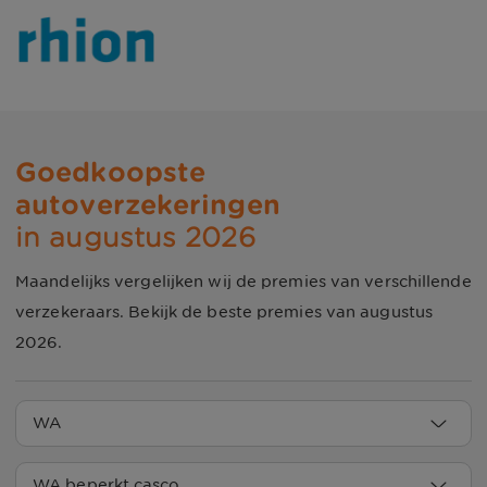
Goedkoopste 
autoverzekeringen
in augustus 2026
Maandelijks vergelijken wij de premies van verschillende
verzekeraars. Bekijk de beste premies van
augustus
2026
.
WA
Verzekeraars
WA premies augustus 
WA beperkt casco