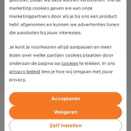
gebruikt, zodat we deze kunnen verbeteren. Via de
Super sparen bij United Consumers
marketing cookies geven we aan onze
Ik doe het al jaren en het is een lekker spaarpotje
marketingpartners door als je bij ons een product
waar je niet aankomt alleen als het echt nodig is
hebt afgenomen en kunnen we advertenties tonen
heel mooi systeem ik [...]
die aansluiten bij jouw interesses.
Je kunt je voorkeuren altijd aanpassen en meer
lezen over welke partijen cookies plaatsen door
Saskia
,
Gieterveen
onderaan de pagina op
cookies
te klikken. In ons
privacy beleid
lees je hoe wij omgaan met jouw
privacy.
Accepteren
Alles over jouw 
Weigeren
autoverzekering
in Mijn UnitedConsumers
Zelf instellen