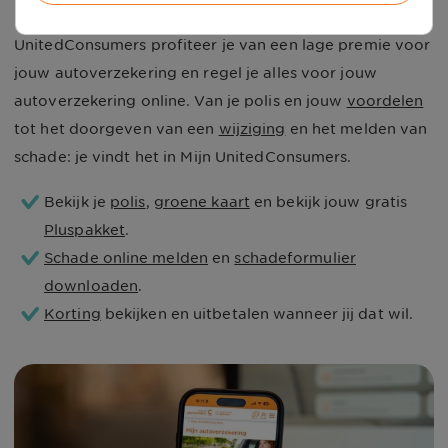
Met een voordelige autoverzekering via
UnitedConsumers profiteer je van een lage premie voor
jouw autoverzekering en regel je alles voor jouw
autoverzekering online. Van je polis en jouw
voordelen
tot het doorgeven van een
wijziging
en het melden van
schade: je vindt het in Mijn UnitedConsumers.
Bekijk je
polis
,
groene kaart
en bekijk jouw gratis
Pluspakket
.
Schade online melden
en
schadeformulier
downloaden
.
Korting
bekijken en uitbetalen wanneer jij dat wil.