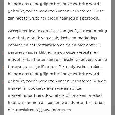
vergoed?
helpen ons te begrijpen hoe onze website wordt
gebruikt, zodat we deze kunnen verbeteren. Deze
Medicijnen die niet in het
zijn niet terug te herleiden naar jou als persoon.
geneesmiddelenvergoedingssysteem staan, worden in
principe niet uit de basisverzekering vergoed. In de
Accepteer je alle cookies? Dan geef je toestemming
volgende gevallen worden deze medicijnen toch
voor het gebruik van analytische en marketing
vergoed:
cookies en het verzamelen en delen met onze
11
partners
van: je klikgedrag op onze website, en
Je hebt een zeldzame ziekte die bij 1 op de 150.000
mogelijk daarbuiten, en technische gegevens van je
Nederlanders voorkomt.
browser, zoals je IP adres. De analytische cookies
Je hebt een ziekte waar geen ander gelijkwaardig en
helpen ons te begrijpen hoe onze website wordt
geregistreerd medicijn voor is.
gebruikt, zodat we deze kunnen verbeteren. Via de
Je hebt een ziekte waar geen behandeling voor
marketing cookies geven we aan onze
mogelijk is in Nederland. Een niet-geregistreerd
marketingpartners door als je bij ons een product
medicijn is de enige mogelijkheid.
hebt afgenomen en kunnen we advertenties tonen
die aansluiten bij jouw interesses.
Deze artikelen raden wij je aan