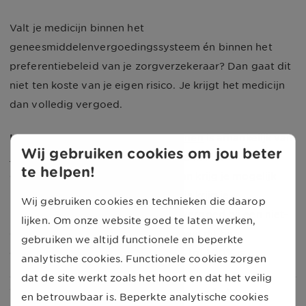
Valt je medicijn binnen het
geneesmiddelenvergoedingssysteem én binnen het
preferentiebeleid van je zorgverzekeraar? Dan gaat dit
niet ten koste van je eigen risico. Je krijgt het medicijn
dan volledig vergoed.
Let op:
vergoeding van de medicijnen
is afhankelijk van
Wij gebruiken cookies om jou beter
jouw basisverzekering. Ga je naar een niet-
te helpen!
gecontracteerde zorgverlener? Dan krijg je mogelijk
minder vergoed. Bij een naturapolis krijg je
Wij gebruiken cookies en technieken die daarop
bijvoorbeeld vaak maximaal 80% vergoed bij een niet-
lijken. Om onze website goed te laten werken,
gecontracteerde zorgverlener, terwijl dit bij
gebruiken we altijd functionele en beperkte
een combinatiepolis vaak wel 90% tot 100% is.
analytische cookies. Functionele cookies zorgen
dat de site werkt zoals het hoort en dat het veilig
Welke medicijnen worden niet
en betrouwbaar is. Beperkte analytische cookies