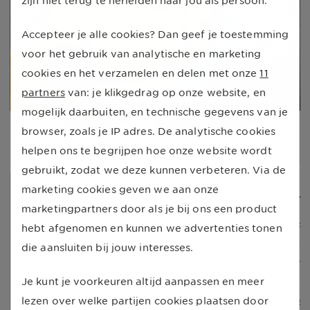
zijn niet terug te herleiden naar jou als persoon.
Accepteer je alle cookies? Dan geef je toestemming
voor het gebruik van analytische en marketing
cookies en het verzamelen en delen met onze
11
partners
van: je klikgedrag op onze website, en
mogelijk daarbuiten, en technische gegevens van je
browser, zoals je IP adres. De analytische cookies
helpen ons te begrijpen hoe onze website wordt
gebruikt, zodat we deze kunnen verbeteren. Via de
Ik wil mijn auto goed beschermen
Ik wil
marketing cookies geven we aan onze
tegen schade
storm,
marketingpartners door als je bij ons een product
Wil je dat ook schade aan je eigen auto
Schade 
hebt afgenomen en kunnen we advertenties tonen
wordt vergoed, bijvoorbeeld na een
diefstal
die aansluiten bij jouw interesses.
ongeluk dat je zelf veroorzaakt?
onverw
Je kunt je voorkeuren altijd aanpassen en meer
Dan past een
WA casco (all risk)
Bij een
lezen over welke partijen cookies plaatsen door
verzekering vaak het beste bij je.
ben je 