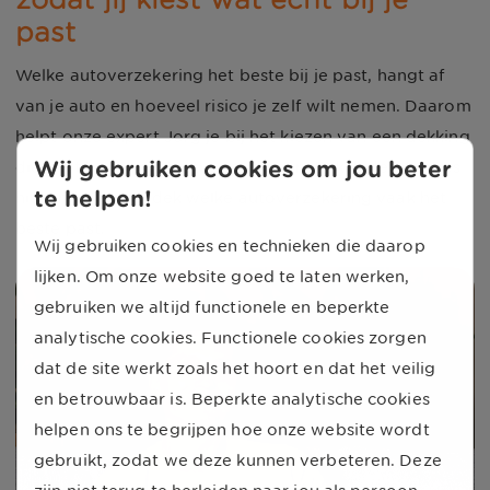
past
Welke autoverzekering het beste bij je past, hangt af
van je auto en hoeveel risico je zelf wilt nemen. Daarom
helpt onze expert Jorg je bij het kiezen van een dekking
Wij gebruiken cookies om jou beter
die past bij jouw situatie en wensen. Bekijk de situaties
te helpen!
hieronder en ontdek welke autoverzekering vaak het
beste past.
Wij gebruiken cookies en technieken die daarop
lijken. Om onze website goed te laten werken,
gebruiken we altijd functionele en beperkte
analytische cookies. Functionele cookies zorgen
dat de site werkt zoals het hoort en dat het veilig
en betrouwbaar is. Beperkte analytische cookies
helpen ons te begrijpen hoe onze website wordt
gebruikt, zodat we deze kunnen verbeteren. Deze