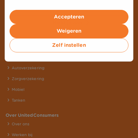
Accepteren
Meld je aan
Weigeren
Zelf instellen
Onze producten
Energie
Autoverzekering
Zorgverzekering
Mobiel
Tanken
Over UnitedConsumers
Over ons
Werken bij