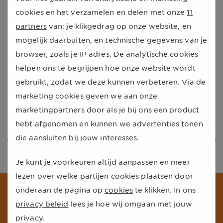
Branche maakt een vuist
cookies en het verzamelen en delen met onze
11
Niet enkel autofabrikanten werken aan oplossingen.
partners
van: je klikgedrag op onze website, en
Ook de fabrikanten van kinderzitjes produceerde de
mogelijk daarbuiten, en technische gegevens van je
zogenaamde e-Safety-kussens om ouders te melden
browser, zoals je IP adres. De analytische cookies
dat het kind zich nog in de auto bevond. Zo helpen
helpen ons te begrijpen hoe onze website wordt
meerdere bedrijven mee aan een oplossing voor dit
gebruikt, zodat we deze kunnen verbeteren. Via de
verschrikkelijke probleem en kan iedereen extra veilig
marketing cookies geven we aan onze
de weg op!
marketingpartners door als je bij ons een product
hebt afgenomen en kunnen we advertenties tonen
die aansluiten bij jouw interesses.
Alle nieuwsberichten
Je kunt je voorkeuren altijd aanpassen en meer
lezen over welke partijen cookies plaatsen door
onderaan de pagina op
cookies
te klikken. In ons
Schrijf je in voor onze nieuwsbrief
privacy beleid
lees je hoe wij omgaan met jouw
Ontvang de beste aanbiedingen en persoonlijk advies van onze
experts.
privacy.