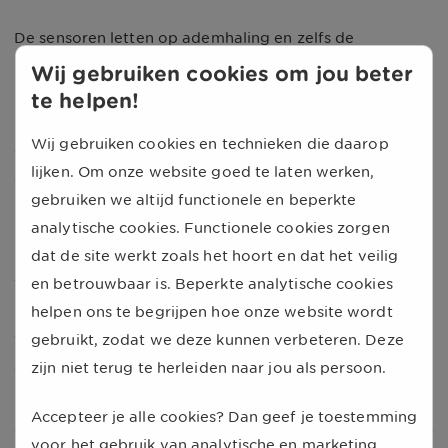
De sensoren letten op ademhaling en zelfs de
bloedsomloop van een kind. En bijzonder genoeg werkt
Wij gebruiken cookies om jou beter
het systeem zelfs door kleding en dekens heen. Eerder
te helpen!
maakte het automerk al een soortgelijk systeem, maar
Wij gebruiken cookies en technieken die daarop
dat werkte enkel op grote bewegingen. Met de nieuwe
lijken. Om onze website goed te laten werken,
detectietechniek worden dus zelfs de meest minuscule
gebruiken we altijd functionele en beperkte
bewegingen opgevangen door de sensoren in de auto.
analytische cookies. Functionele cookies zorgen
Het systeem wordt niet alleen verwacht in auto’s van de
dat de site werkt zoals het hoort en dat het veilig
fabrikant zelf. Het bedrijf zegt namelijk al in gesprek te
en betrouwbaar is. Beperkte analytische cookies
zijn met andere partijen om ook andere automerken te
helpen ons te begrijpen hoe onze website wordt
voorzien van deze techniek. De Europese Unie eist van
gebruikt, zodat we deze kunnen verbeteren. Deze
automerken dat in 2022 alle auto’s over een
zijn niet terug te herleiden naar jou als persoon.
kinderdetectiesysteem beschikken.
Accepteer je alle cookies? Dan geef je toestemming
voor het gebruik van analytische en marketing