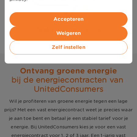
Accepteren
Weigeren
Zelf instellen
Ontvang groene energie
bij de energiecontracten van 
UnitedConsumers
Wil je profiteren van groene energie tegen een lage
prijs? Met een vast energiecontract weet je precies waar
je aan toe bent en betaal je een stabiel tarief voor je
energie. Bij UnitedConsumers kies je voor een vast
energiecontract voor 1, 2 of 3 jaar.
Een 1-jarig vast