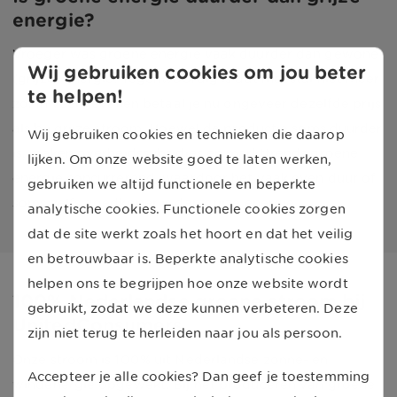
energie?
Vroeger was groene energie vaak duurder dan gewone
Wij gebruiken cookies om jou beter
(grijze) energie. Tegenwoordig is dat meestal niet meer
te helpen!
zo. In veel gevallen betaal je nu ongeveer dezelfde prijs
als bij grijze stroom. Hoewel de productie soms duurder
Wij gebruiken cookies en technieken die daarop
is, maken overheidssubsidies en markttrends groene
lijken. Om onze website goed te laten werken,
energie concurrerend, waardoor het vaak even duur of
gebruiken we altijd functionele en beperkte
soms zelfs goedkoper is dan grijze energie
analytische cookies. Functionele cookies zorgen
dat de site werkt zoals het hoort en dat het veilig
en betrouwbaar is. Beperkte analytische cookies
helpen ons te begrijpen hoe onze website wordt
100% Nederlandse groene stroom bij
gebruikt, zodat we deze kunnen verbeteren. Deze
UnitedConsumers
zijn niet terug te herleiden naar jou als persoon.
Onze stroom is 100% uit Nederlandse zonne- en
Accepteer je alle cookies? Dan geef je toestemming
windenergie opgewekt. Bij het produceren van groene