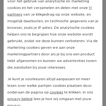
voor het gebruik van analytische en marketing
energie worden geen fossiele brandstoffen, zoals
cookies en het verzamelen en delen met onze
11
aardolie, aardgas en steenkool gebruikt. Dankzij ons
partners
van: je klikgedrag op onze website, en
Groene stroom checker-keurmerk weet jij zeker dat
mogelijk daarbuiten, en technische gegevens van je
wij 100% groene energie leveren. Goed voor het
browser, zoals je IP adres. De analytische cookies
klimaat én je portemonnee dus!
helpen ons te begrijpen hoe onze website wordt
gebruikt, zodat we deze kunnen verbeteren. Via de
marketing cookies geven we aan onze
marketingpartners door als je bij ons een product
hebt afgenomen en kunnen we advertenties tonen
die aansluiten bij jouw interesses.
Je kunt je voorkeuren altijd aanpassen en meer
lezen over welke partijen cookies plaatsen door
onderaan de pagina op
cookies
te klikken. In ons
privacy beleid
lees je hoe wij omgaan met jouw
privacy.