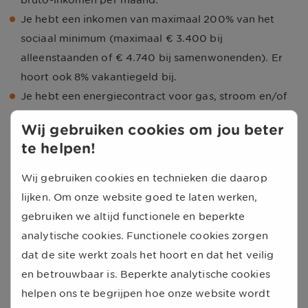
bruto-inkomen per maand.
Je hebt een inkomen van maximaal 200% van het
sociaal minimum (maximaal € 3.400 bij
alleenstaanden of € 4.740 bij samenwonenden). Er
hoort ook 8% vakantiegeld bij.
Je hebt een energiecontract voor gas, stroom en/of
stadswarmte bij een energieleverancier. Dit contract
Wij gebruiken cookies om jou beter
staat op naam van een persoon uit je huishouden.
te helpen!
Ook als je een blokaansluiting hebt, kun je dit jaar een
aanvraag doen.
Wij gebruiken cookies en technieken die daarop
lijken. Om onze website goed te laten werken,
Goed om te weten
gebruiken we altijd functionele en beperkte
analytische cookies. Functionele cookies zorgen
Als de aanvraag wordt goedgekeurd, krijgt je
dat de site werkt zoals het hoort en dat het veilig
energieleverancier een bedrag van het Noodfonds. Je
en betrouwbaar is. Beperkte analytische cookies
energieleverancier verrekent daarna de steun met je
helpen ons te begrijpen hoe onze website wordt