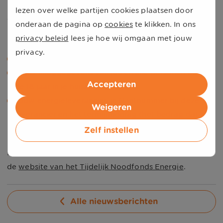
Noodfonds Energie. Wel kun je je nu alvast
lezen over welke partijen cookies plaatsen door
voorbereiden. Je hebt namelijk een aantal gegevens
onderaan de pagina op
cookies
te klikken. In ons
nodig om een aanvraag te doen:
privacy beleid
lees je hoe wij omgaan met jouw
privacy.
Je e-mailadres en telefoonnummer.
DigiD inloggegevens van jou en alle personen boven
Accepteren
de 18 jaar in je huishouden.
Jouw energieleverancier, je klantnummer bij deze
Weigeren
leverancier en het termijnbedrag (het bedrag dat je
maandelijks aan je energieleverancier betaalt).
Zelf instellen
In de week van 21 april kun je jouw aanvraag doen via
de
website van het Tijdelijk Noodfonds Energie
.
Alle nieuwsberichten