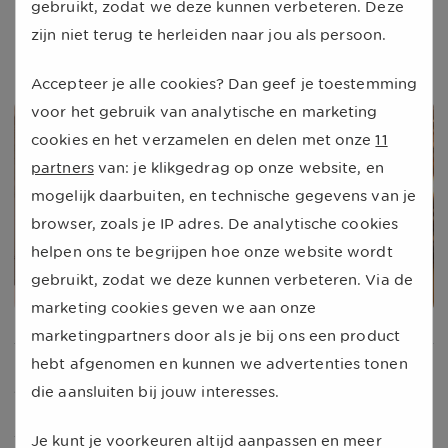
energierekening.
gebruikt, zodat we deze kunnen verbeteren. Deze
zijn niet terug te herleiden naar jou als persoon.
Dirk Mutsaers -
Energie expert
Accepteer je alle cookies? Dan geef je toestemming
voor het gebruik van analytische en marketing
cookies en het verzamelen en delen met onze
11
partners
van: je klikgedrag op onze website, en
mogelijk daarbuiten, en technische gegevens van je
browser, zoals je IP adres. De analytische cookies
helpen ons te begrijpen hoe onze website wordt
gebruikt, zodat we deze kunnen verbeteren. Via de
marketing cookies geven we aan onze
marketingpartners door als je bij ons een product
De aanvraag voor het Noodfonds
hebt afgenomen en kunnen we advertenties tonen
voorbereiden
die aansluiten bij jouw interesses.
Je kunt nu nog geen aanvraag doen voor het
Je kunt je voorkeuren altijd aanpassen en meer