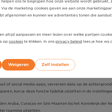
s helpen ons te begrijpen hoe onze website wordt gebruikt,
 Via de marketing cookies geven we aan onze marketingpartn
bt afgenomen en kunnen we advertenties tonen die aansluit
erken is natuurlijk dataroaming uitzetten. Als je toch gebr
ogelijk data te gebruiken. Drie tips:
en altijd aanpassen en meer lezen over welke partijen cooki
a op
cookies
te klikken. In ons
privacy beleid
lees je hoe wi
t roamingkosten maakt. Zet functies als 'Wifi-assistentie'
ownloaden wordt al snel een duur grapje. Dit kun je dus bet
Weigeren
Zelf instellen
 mail of social media-apps, verversen data op de achtergron
en, kun je deze functie tijdelijk uitzetten in de instellinge
den Aruba, Curacao en Sint-Maarten bij het Koninkrijk der 
eter roaming uitzetten.