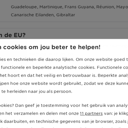
Guadeloupe, Martinique, Frans Guyana, Réunion, Mayott
Canarische Eilanden, Gibraltar
en de EU?
 cookies om jou beter te helpen!
een land buiten de EU? Dan moet je opletten, want roaming i
 de EU slim om roaming uit te zetten.
ies en technieken die daarop lijken. Om onze website goed t
f uit?
 functionele en beperkte analytische cookies. Functionele c
 het hoort en dat het veilig en betrouwbaar is. Beperkte ana
 uit in de instellingen van je telefoon. Je kunt roaming uit
ijpen hoe onze website wordt gebruikt, zodat we deze kunn
oid telefoons).
g te herleiden naar jou als persoon.
 het buitenland?
cookies? Dan geef je toestemming voor het gebruik van analy
en het verzamelen en delen met onze
11 partners
van: je kli
en zelf de prijs voor roaming in het buitenland bepalen. Die 
k daarbuiten, en technische gegevens van je browser, zoals j
 Staten betaal je bij veel providers € 2,50 voor één MB.