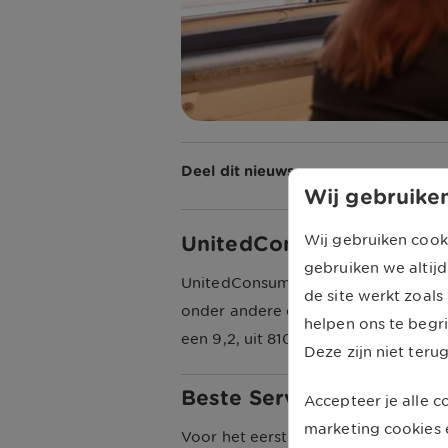
Deel dit nieuws
Wij gebruiken
Wij gebruiken cook
UnitedConsumers beste e
gebruiken we altijd
UnitedConsumers mag zich voor de 
de site werkt zoals
onder andere de klantgerichtheid, 
helpen ons te begr
een 9,2, uit 810 reviews, wat hoger
Deze zijn niet teru
Beste Service Award voo
Accepteer je alle 
marketing cookies 
Voor het eerste jaar won UnitedCo