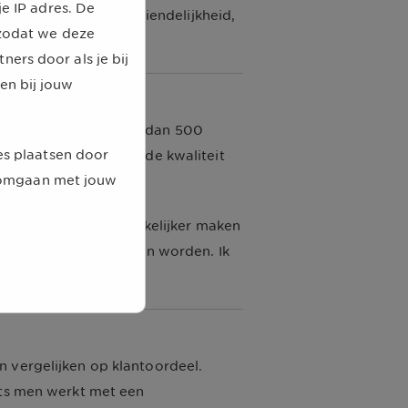
e IP adres. De
ond voor de klantvriendelijkheid,
 zodat we deze
ers door als je bij
en bij jouw
zorgverzekering. Meer dan 500
es plaatsen door
melijk positief over de kwaliteit
j omgaan met jouw
edConsumers groot is.
t efficiënter en gemakkelijker maken
 we daar zelf beter van worden. Ik
n vergelijken op klantoordeel.
its men werkt met een