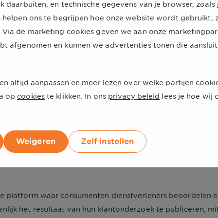
k daarbuiten, en technische gegevens van je browser, zoals j
n gemiddeld 9,4. UnitedConsumers wordt onder andere bekro
s helpen ons te begrijpen hoe onze website wordt gebruikt,
strekking.
 Via de marketing cookies geven we aan onze marketingpartn
bt afgenomen en kunnen we advertenties tonen die aansluit
 Beste Service Award
 voor het vierde jaar op rij de Beste Service Award voor 
en altijd aanpassen en meer lezen over welke partijen cooki
r met een gemiddeld cijfer van 9,1. Consumenten zijn voorna
a op
cookies
te klikken. In ons
privacy beleid
lees je hoe wi
an de zorgverzekering. Ook blijkt dat het vertrouwen in Unit
s: "Wij zijn echt bezig onze klanten te helpen. Wij willen he
ocus, niet op het verbeteren van de interne processen omdat
Weigeren
Zelf instellen
aken en dat voelen onze klanten".
ine platform waar consumenten dienstverleners beoordelen e
nlijk het resultaat van hun klantonderzoek te publiceren, m