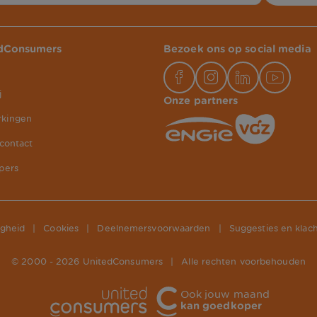
edConsumers
Bezoek ons op social media
j
Onze partners
kingen
 contact
pers
igheid
|
Cookies
|
Deelnemersvoorwaarden
|
Suggesties en klac
© 2000 -
2026
UnitedConsumers
|
Alle rechten voorbehouden
Ook jouw maand
kan goedkoper