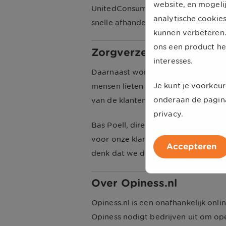
website, en mogelij
UnitedConsumers met een cijfer va
analytische cookie
snelle afhandeling en informatiever
kunnen verbeteren.
ons een product he
Zorgverzekering ook een
interesses.
Daarnaast won UnitedConsumers ook
Je kunt je voorkeur
mensen lieten een beoordeling achte
onderaan de pagin
van de klantenservice en de prijs v
privacy.
Bas Poell, directeur UnitedConsumer
voor onze klanten, daar ligt onze f
Accepteren
denk dat we daarmee dat verschil m
Over Opiness.nl
Opiness.nl is een onafhankelijk onl
Opiness nodigt bedrijven uit om ope