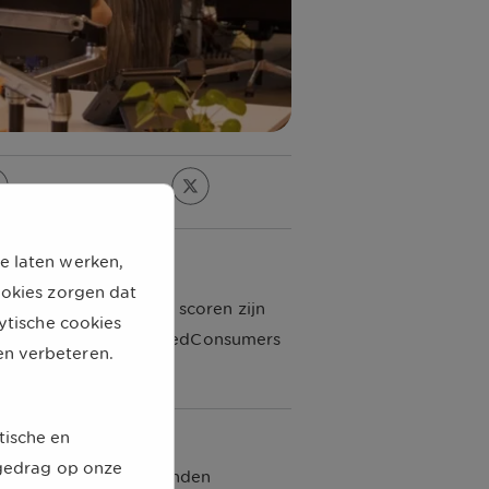
e laten werken,
ookies zorgen dat
en. Punten die hoog scoren zijn
lytische cookies
 Gemiddeld scoort UnitedConsumers
en verbeteren.
tische en
kgedrag op onze
ijna 300 mensen beloonden