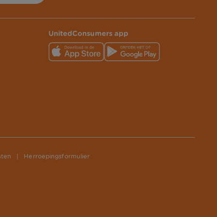
UnitedConsumers app
hten
|
Herroepingsformulier