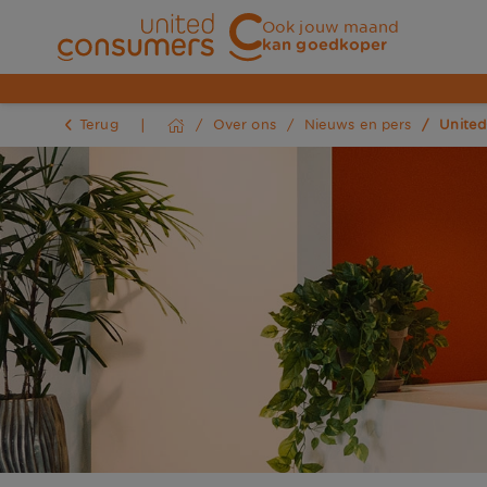
Ook jouw maand
kan goedkoper
Terug
Over ons
Nieuws en pers
United