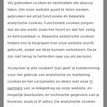
belangrijk. Daarom heeft onze partner
Wij gebruiken cookies en technieken die daarop
klantenvertellen.nl in hun reviewsysteem controles
lijken. Om onze website goed te laten werken,
ingebouwd die ervoor zorgen dat de reviews afkomstig
gebruiken we altijd functionele en beperkte
zijn van échte klanten. We verwerken en tonen alle
analytische cookies. Functionele cookies zorgen
reviews van producten: positief én negatief. Inmiddels
dat de site werkt zoals het hoort en dat het veilig
hebben we al bijna 5000 klantreacties ontvangen.
en betrouwbaar is. Beperkte analytische cookies
helpen ons te begrijpen hoe onze website wordt
We staan voor u klaar!
gebruikt, zodat we deze kunnen verbeteren. Deze
zijn niet terug te herleiden naar jou als persoon.
Uiteraard blijven wij ons inzetten om de beste service
en producten aan te bieden. Zo kunnen onze
Accepteer je alle cookies? Dan geef je toestemming
deelnemers blijven besparen en houden ze meer over
voor het gebruik van analytische en marketing
voor de dingen die er echt toe doen.
cookies en het verzamelen en delen met onze
11
partners
van: je klikgedrag op onze website, en
Alle nieuwsberichten
mogelijk daarbuiten, en technische gegevens van je
browser, zoals je IP adres. De analytische cookies