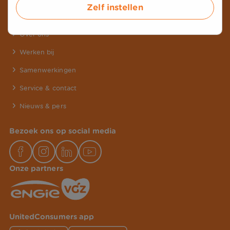
Zelf instellen
Over UnitedConsumers
Over ons
Werken bij
Samenwerkingen
Service & contact
Nieuws & pers
Bezoek ons op social media
Onze partners
UnitedConsumers app