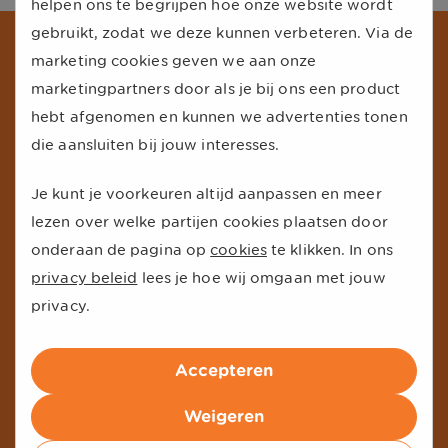
helpen ons te begrijpen hoe onze website wordt
gebruikt, zodat we deze kunnen verbeteren. Via de
Schrijf je in voor onze nieuwsbrief
marketing cookies geven we aan onze
Ontvang de beste aanbiedingen en persoonlijk advies van onze
marketingpartners door als je bij ons een product
experts.
hebt afgenomen en kunnen we advertenties tonen
die aansluiten bij jouw interesses.
Meld je aan
Je kunt je voorkeuren altijd aanpassen en meer
lezen over welke partijen cookies plaatsen door
onderaan de pagina op
cookies
te klikken. In ons
Onze producten
privacy beleid
lees je hoe wij omgaan met jouw
Energie
privacy.
Autoverzekering
Zorgverzekering
Accepteren
Mobiel
Weigeren
Tanken