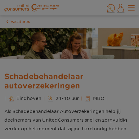
Ook jouw maand
kan goedkoper
Vacatures
Schadebehandelaar
autoverzekeringen
|
Eindhoven
|
24-40 uur
|
MBO
|
Als Schadebehandelaar Autoverzekeringen help jij
deelnemers van UnitedConsumers snel en zorgvuldig
verder op het moment dat zij jou hard nodig hebben.