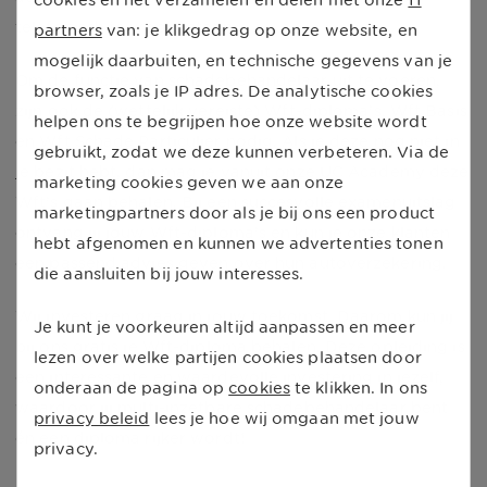
cookies en het verzamelen en delen met onze
11
telefonisch te woord staan.
partners
van: je klikgedrag op onze website, en
mogelijk daarbuiten, en technische gegevens van je
Om de functie van schadebehandelaar uit te voeren,
browser, zoals je IP adres. De analytische cookies
zijn ook de (wettelijk vereiste) Wft-diploma’s, Wft Basis
helpen ons te begrijpen hoe onze website wordt
en Wft Schade Particulier nodig. Als je deze nog niet in
gebruikt, zodat we deze kunnen verbeteren. Via de
je bezit hebt, dan mag je vanuit onze UC Academy deze
marketing cookies geven we aan onze
Wft’s gaan behalen. Bij een succesvolle examenuitslag
marketingpartners door als je bij ons een product
ontvang jij jouw Wft-diploma’s en kun je onze klanten
hebt afgenomen en kunnen we advertenties tonen
een passend advies geven over hun autoverzekering.
die aansluiten bij jouw interesses.
Wij investeren graag in jouw toekomst. Daarom kun jij
Je kunt je voorkeuren altijd aanpassen en meer
bij ons gratis je Wft-diploma behalen. Deze opleiding is
lezen over welke partijen cookies plaatsen door
een interessante en waardevolle investering in jezelf,
onderaan de pagina op
cookies
te klikken. In ons
waardoor jij multi-inzetbare schadebehandelaar bent
privacy beleid
lees je hoe wij omgaan met jouw
én een diploma rijker wordt!
privacy.