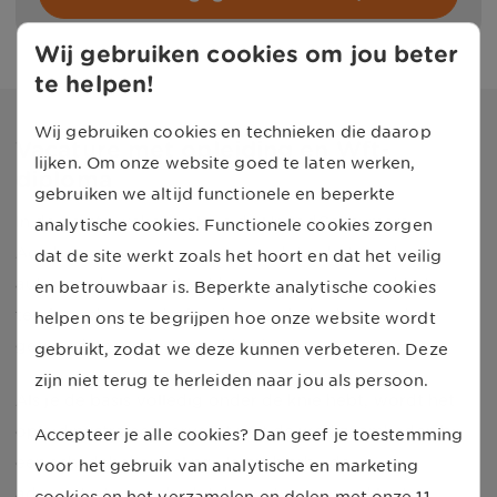
Wij gebruiken cookies om jou beter
te helpen!
Wij gebruiken cookies en technieken die daarop
Vacature met opleiding en Wft-
lijken. Om onze website goed te laten werken,
diploma
gebruiken we altijd functionele en beperkte
In de eerste weken volg je de UnitedConsumers
analytische cookies. Functionele cookies zorgen
Academy en zorgen wij ervoor dat je het product
dat de site werkt zoals het hoort en dat het veilig
autoverzekeringen leert kennen en eigen maakt. Je
en betrouwbaar is. Beperkte analytische cookies
telefonische en schriftelijke vaardigheden worden
helpen ons te begrijpen hoe onze website wordt
getraind en verder ontwikkeld.
gebruikt, zodat we deze kunnen verbeteren. Deze
zijn niet terug te herleiden naar jou als persoon.
Als je de basis volledig onder de knie hebt, wordt het
opleidingstraject vervolgt met de werkzaamheden bij
Accepteer je alle cookies? Dan geef je toestemming
een schadebehandeling. Je zal hierbij de
voor het gebruik van analytische en marketing
administratieve schadetaken uitvoeren en klanten