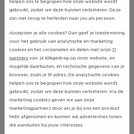
helpen ons te begrijpen hoe onze website wordt
€ 1,403
per liter op
30 maart 2022
. Hieronder zie je de
gebruikt, zodat we deze kunnen verbeteren. Deze
ontwikkeling van de
LPG
prijs in het afgelopen jaar:
zijn niet terug te herleiden naar jou als persoon.
Accepteer je alle cookies? Dan geef je toestemming
Prijsontwikkeling LPG
LPG
voor het gebruik van analytische en marketing
€ 1,40
cookies en het verzamelen en delen met onze
11
Gemiddelde Landelijke Adviesprijs
partners
van: je klikgedrag op onze website, en
€ 1,30
mogelijk daarbuiten, en technische gegevens van je
browser, zoals je IP adres. De analytische cookies
helpen ons te begrijpen hoe onze website wordt
€ 1,20
gebruikt, zodat we deze kunnen verbeteren. Via de
marketing cookies geven we aan onze
€ 1,10
marketingpartners door als je bij ons een product
hebt afgenomen en kunnen we advertenties tonen
€ 1,00
die aansluiten bij jouw interesses.
september
januari 2026
mei 2026
2025