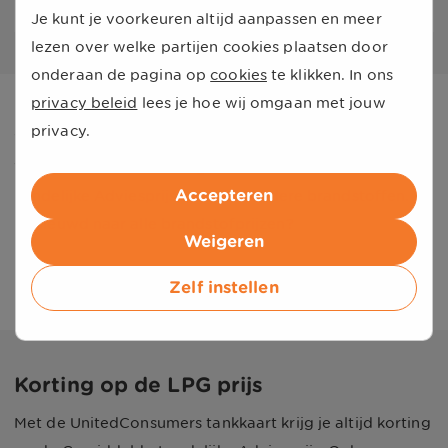
Datum
Je kunt je voorkeuren altijd aanpassen en meer
lezen over welke partijen cookies plaatsen door
onderaan de pagina op
cookies
te klikken. In ons
privacy beleid
lees je hoe wij omgaan met jouw
Actuele brandstofprijzen
privacy.
Wij berekenen iedere dag ook de Gemiddelde
Accepteren
Landelijke Adviesprijs voor alle andere brandstoffen.
Benieuwd naar alle brandstofprijzen?
Weigeren
Bekijk alle actuele brandstofprijzen
Zelf instellen
Korting op de
LPG
prijs
Met de UnitedConsumers tankkaart krijg je altijd korting