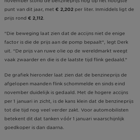
november stond de benzineprijs nog op het hoogste
punt van dit jaar, met
€ 2,202
per liter. Inmiddels ligt de
prijs rond
€ 2,112
.
“Die beweging laat zien dat de accijns niet de enige
factor is die de prijs aan de pomp bepaalt”, legt Derk
uit. “De prijs van ruwe olie op de wereldmarkt weegt
vaak zwaarder en die is de laatste tijd flink gedaald.”
De grafiek hieronder laat zien dat de benzineprijs de
afgelopen maanden flink schommelde en sinds eind
november duidelijk is gedaald. Met de hogere accijns
per 1 januari in zicht, is de kans klein dat de benzineprijs
tot die tijd nog veel verder zakt. Voor automobilisten
betekent dit dat tanken vóór 1 januari waarschijnlijk
goedkoper is dan daarna.