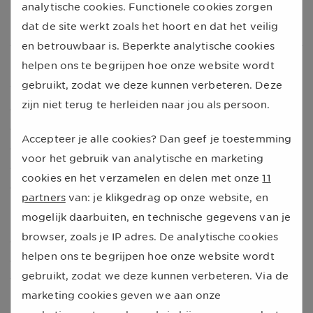
analytische cookies. Functionele cookies zorgen
dat de site werkt zoals het hoort en dat het veilig
en betrouwbaar is. Beperkte analytische cookies
Olieprijs belangrijker dan accijns
helpen ons te begrijpen hoe onze website wordt
gebruikt, zodat we deze kunnen verbeteren. Deze
Volgens Derk wordt de benzineprijs vooral bepaald
zijn niet terug te herleiden naar jou als persoon.
door wat er wereldwijd gebeurt. “Economische
onzekerheid, politieke spanningen en afspraken over
Accepteer je alle cookies? Dan geef je toestemming
olieproductie hebben direct invloed op de olieprijs. Als
voor het gebruik van analytische en marketing
die daalt, zie je dat meestal terug aan de pomp, ook als
cookies en het verzamelen en delen met onze
11
de accijns stijgt.”
partners
van: je klikgedrag op onze website, en
mogelijk daarbuiten, en technische gegevens van je
Of de benzineprijs na 1 januari weer verder daalt, is
browser, zoals je IP adres. De analytische cookies
daarom lastig te voorspellen. “Dat hangt minder af van
helpen ons te begrijpen hoe onze website wordt
de accijns en meer van de olieprijs”, legt Derk uit. “Die
gebruikt, zodat we deze kunnen verbeteren. Via de
wordt mede bepaald door hoeveel olie er beschikbaar
marketing cookies geven we aan onze
is en hoeveel vraag er is vanuit grote landen.”