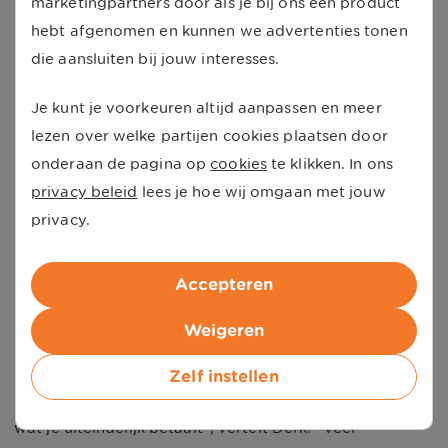
marketingpartners door als je bij ons een product
hebt afgenomen en kunnen we advertenties tonen
Accijns na 2026: geen zekerheid
die aansluiten bij jouw interesses.
De accijnsverhoging per 1 januari 2026 staat vast, maar
of die daarna opnieuw omhooggaat, is onzeker.
Je kunt je voorkeuren altijd aanpassen en meer
Volgens Derk hangt dat vooral af van keuzes die de
lezen over welke partijen cookies plaatsen door
overheid maakt en hoeveel geld er nodig is. “De
onderaan de pagina op
cookies
te klikken. In ons
overheid kan de accijns verhogen als dat nodig is, maar
privacy beleid
lees je hoe wij omgaan met jouw
wanneer dat gebeurt en hoe groot zo’n verhoging
privacy.
wordt, is nu nog niet te zeggen.”
Accepteren
Zo betaal je ondanks hogere accijns
Weigeren
niet te veel
Ook met een hogere accijns kun je aan de pomp vaak
Zelf instellen
besparen. “De landelijke adviesprijs zegt weinig over
wat je uiteindelijk betaalt”, vertelt Derk. “Veel