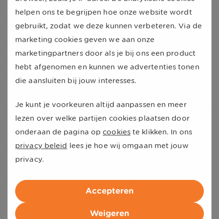
UnitedConsumers
helpen ons te begrijpen hoe onze website wordt
Wij houden al ruim 22 jaar de ontwikkeling van de
gebruikt, zodat we deze kunnen verbeteren. Via de
brandstoffen bij. De laagste adviesprijs voor diesel
marketing cookies geven we aan onze
werd gemeten op 29 mei 2003: € 0,751 per liter. De
marketingpartners door als je bij ons een product
sterkste stijging op één dag ooit was op 10 maart 2022,
hebt afgenomen en kunnen we advertenties tonen
de gemiddelde adviesprijs voor een liter benzine steeg
die aansluiten bij jouw interesses.
naar € 2,375.
Je kunt je voorkeuren altijd aanpassen en meer
Tanken met korting
lezen over welke partijen cookies plaatsen door
onderaan de pagina op
cookies
te klikken. In ons
Pomphouders mogen afwijken van de adviesprijzen van
privacy beleid
lees je hoe wij omgaan met jouw
de grote olieproducenten. Vaak zijn het de tankstations
privacy.
langs de snelweg die de hoogste prijzen hanteren. Met
de UnitedConsumers tankkaart krijgt u extra korting op
Accepteren
uw brandstof.
Weigeren
Bekijk de voordelen van onze tankkaart