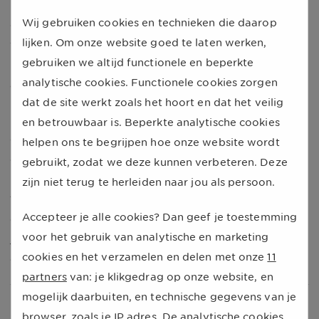
kan stijgen de komende tijd." Daarbij speelt ook mee
Wij gebruiken cookies en technieken die daarop
dat in juli 2023 de accijnsverlaging van vorig jaar wordt
lijken. Om onze website goed te laten werken,
teruggedraaid. Dan komt er bij diesel 12 cent bovenop.
gebruiken we altijd functionele en beperkte
Dat is inclusief de extra btw die je over de hogere
analytische cookies. Functionele cookies zorgen
accijns moet betalen.
dat de site werkt zoals het hoort en dat het veilig
De prijs van benzine is de laatste tijd minder hard
en betrouwbaar is. Beperkte analytische cookies
gedaald dan die van diesel. Dit komt volgens Van Selms
helpen ons te begrijpen hoe onze website wordt
doordat de benzineprijs ook minder hard steeg na de
gebruikt, zodat we deze kunnen verbeteren. Deze
Russische aanval op Oekraïne. Een liter kost vandaag
zijn niet terug te herleiden naar jou als persoon.
1,969 euro. Al maanden schommelt de prijs rond de 2
Accepteer je alle cookies? Dan geef je toestemming
euro. Ook voor benzine geldt dat de accijnskorting in
voor het gebruik van analytische en marketing
juli verdwijnt. Dan komt er inclusief btw maar liefst 16,7
cookies en het verzamelen en delen met onze
11
cent bij.
partners
van: je klikgedrag op onze website, en
mogelijk daarbuiten, en technische gegevens van je
Ontwikkeling brandstofprijzen
browser, zoals je IP adres. De analytische cookies