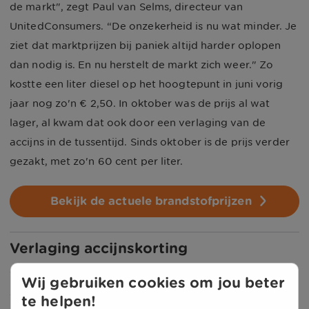
de markt", zegt Paul van Selms, directeur van
UnitedConsumers. “De onzekerheid is nu wat minder. Je
ziet dat marktprijzen bij paniek altijd harder oplopen
dan nodig is. En nu herstelt de markt zich weer." Zo
kostte een liter diesel op het hoogtepunt in juni vorig
jaar nog zo'n € 2,50. In oktober was de prijs al wat
lager, al kwam dat ook door een verlaging van de
accijns in de tussentijd. Sinds oktober is de prijs verder
gezakt, met zo'n 60 cent per liter.
Bekijk de actuele brandstofprijzen
Verlaging accijnskorting
Van Selms verwacht niet dat diesel nog een stuk
Wij gebruiken cookies om jou beter
goedkoper wordt. "Ik denk eerder dat de prijs weer wat
te helpen!