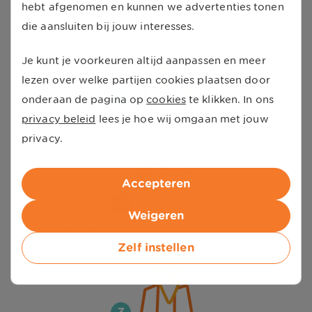
hebt afgenomen en kunnen we advertenties tonen
met contract al in drie stappen gevonden:
die aansluiten bij jouw interesses.
Je kunt je voorkeuren altijd aanpassen en meer
lezen over welke partijen cookies plaatsen door
onderaan de pagina op
cookies
te klikken. In ons
privacy beleid
lees je hoe wij omgaan met jouw
Stap 1:
vul
jouw postcode
in.
privacy.
Accepteren
Weigeren
Stap 2:
kies de gewenste zorgsoort.
Zelf instellen