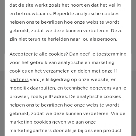
uitgebreidere basisverzekering
Eigen Keuze
, krijg je
dat de site werkt zoals het hoort en dat het veilig
meer vergoeding bij zorgverleners zonder contract.
en betrouwbaar is. Beperkte analytische cookies
Als je minder vergoeding nodig hebt, kun je ook
helpen ons te begrijpen hoe onze website wordt
kiezen voor de basisverzekeringen
Bewuste Keuze
gebruikt, zodat we deze kunnen verbeteren. Deze
of
Basis Keuze
.
zijn niet terug te herleiden naar jou als persoon.
Nienke Wuits -
Expert in zorgverzekeringen
Accepteer je alle cookies? Dan geef je toestemming
voor het gebruik van analytische en marketing
cookies en het verzamelen en delen met onze
11
partners
van: je klikgedrag op onze website, en
Vind een zorgverlener in de buurt
mogelijk daarbuiten, en technische gegevens van je
browser, zoals je IP adres. De analytische cookies
Wij vinden dat zorg voor iedereen binnen handbereik
helpen ons te begrijpen hoe onze website wordt
moet zijn. Daarom hebben we contracten met
gebruikt, zodat we deze kunnen verbeteren. Via de
verschillende zorgverleners bij jou in de buurt! In de
marketing cookies geven we aan onze
UnitedConsumers Zorgzoeker
zie je eenvoudig alle
marketingpartners door als je bij ons een product
zorgverleners met contract. Je hebt een zorgverlener