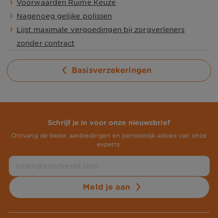
Voorwaarden Ruime Keuze
vermeld.
Nagenoeg gelijke polissen
Nagenoeg gelijke polissen
Lijst maximale vergoedingen bij zorgverleners
zonder contract
Basisverzekeringen
Schrijf je in voor onze nieuwsbrief
Ontvang de beste aanbiedingen en persoonlijk advies van onze
experts.
Meld je aan