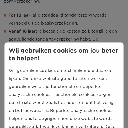
zorgverzekering.
Tot 18 jaar:
alle standaard tandartszorg wordt
vergoed uit de basisverzekering.
Vanaf 18 jaar:
je betaalt de kosten zelf, tenzij je een
aanvullende tandartsverzekering hebt. De
basisverzekering vergoedt tandzorg alleen in
Wij gebruiken cookies om jou beter
bijzondere gevallen, zoals bij een kaakoperatie.
te helpen!
Bekijk de vergoeding voor de tandarts
Wij gebruiken cookies en technieken die daarop
lijken. Om onze website goed te laten werken,
gebruiken we altijd functionele en beperkte
analytische cookies. Functionele cookies zorgen
dat de site werkt zoals het hoort en dat het veilig
en betrouwbaar is. Beperkte analytische cookies
helpen ons te begrijpen hoe onze website wordt
gebruikt, zodat we deze kunnen verbeteren. Deze