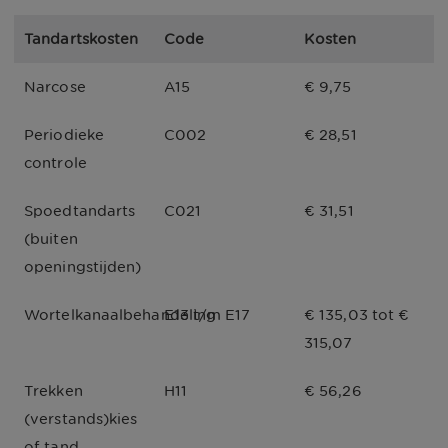
Tandartskosten
Code
Kosten
Narcose
A15
€ 9,75
Periodieke 
C002
€ 28,51
controle
Spoedtandarts 
C021
€ 31,51
(buiten 
openingstijden)
Wortelkanaalbehandeling
E13 t/m E17
€ 135,03 tot € 
315,07
Trekken 
H11
€ 56,26
(verstands)kies 
of tand