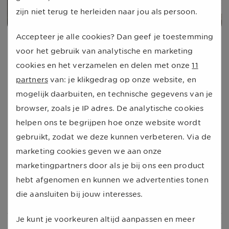
zijn niet terug te herleiden naar jou als persoon.
Accepteer je alle cookies? Dan geef je toestemming
Geen vergoeding voor orthodontie bij 
voor het gebruik van analytische en marketing
kinderen
cookies en het verzamelen en delen met onze
11
Onze expert Nienke legt uit
partners
van: je klikgedrag op onze website, en
mogelijk daarbuiten, en technische gegevens van je
De tandartskosten van je kind worden bijna volledig
browser, zoals je IP adres. De analytische cookies
vergoed door de basisverzekering. Heeft je kind een
helpen ons te begrijpen hoe onze website wordt
beugel nodig? Dit wordt niet vergoed uit de
gebruikt, zodat we deze kunnen verbeteren. Via de
basisverzekering. Om
orthodontie
kosten vergoed te
marketing cookies geven we aan onze
krijgen, heb je een aanvullende tandartsverzekering
marketingpartners door als je bij ons een product
nodig.
hebt afgenomen en kunnen we advertenties tonen
die aansluiten bij jouw interesses.
Nienke Wuits -
Expert in zorgverzekeringen
Je kunt je voorkeuren altijd aanpassen en meer
Kan ik tandartskosten verzekeren?