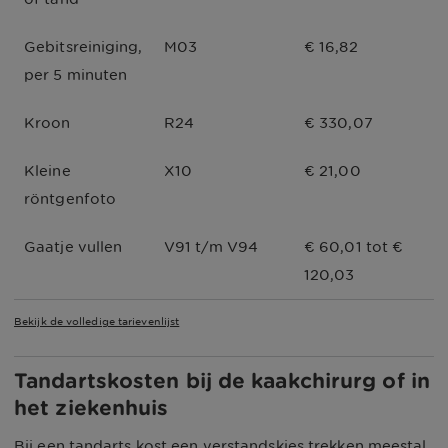
Gebitsreiniging, 
M03
€ 16,82
per 5 minuten
Kroon
R24
€ 330,07
Kleine 
X10
€ 21,00
röntgenfoto
Gaatje vullen
V91 t/m V94
€ 60,01 tot € 
120,03
Bekijk de volledige tarievenlijst
Tandartskosten bij de kaakchirurg of in
het ziekenhuis
Bij een tandarts kost een verstandskies trekken meestal