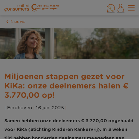
Ook jouw maand
kan goedkoper
Nieuws
Miljoenen stappen gezet voor
KiKa: onze deelnemers halen €
3.770,00 op!
|
Eindhoven
|
16 juni 2025
|
Samen hebben onze deelnemers € 3.770,00 opgehaald
voor KiKa (Stichting Kinderen Kankervrij). In 3 weken
tijd hebben honderden deelnemers meegedaan aan