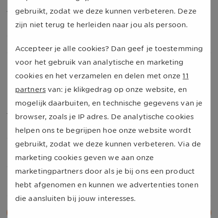
juni 2025 en motiveerde onze deelnemers om in
gebruikt, zodat we deze kunnen verbeteren. Deze
beweging te komen en zich in te zetten voor een goed
zijn niet terug te herleiden naar jou als persoon.
doel.
Accepteer je alle cookies? Dan geef je toestemming
voor het gebruik van analytische en marketing
FitterUp app
cookies en het verzamelen en delen met onze
11
In de FitterUp app kun je je stappen, slaap en eten
partners
van: je klikgedrag op onze website, en
bijhouden. Heb je een zorgverzekering via ons? Dan kun
mogelijk daarbuiten, en technische gegevens van je
je de app gratis gebruiken. Download de app, krijg
browser, zoals je IP adres. De analytische cookies
inzicht in je gezondheid en verdien leuke beloningen in
helpen ons te begrijpen hoe onze website wordt
de vorm van
healthcoins
! Deze kun je inleveren voor
gebruikt, zodat we deze kunnen verbeteren. Via de
mooie beloningen, zoals een voucher voor een
marketing cookies geven we aan onze
saunabezoek of een nieuwe sportuitrusting. Ben je
marketingpartners door als je bij ons een product
nieuwsgierig naar de app? Kijk dan
hier
.
hebt afgenomen en kunnen we advertenties tonen
die aansluiten bij jouw interesses.
Alle nieuwsberichten