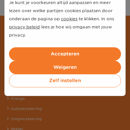
Je kunt je voorkeuren altijd aanpassen en meer
lezen over welke partijen cookies plaatsen door
onderaan de pagina op
cookies
te klikken. In ons
privacy beleid
lees je hoe wij omgaan met jouw
Schrijf je in voor onze nieuwsbrief
privacy.
Ontvang de beste aanbiedingen en persoonlijk advies van onze
experts.
Accepteren
Meld je aan
Weigeren
Zelf instellen
Onze producten
Energie
Autoverzekering
Zorgverzekering
Mobiel