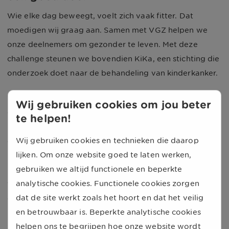
Wie elke dag beweegt, voelt zich vaak fitter. Dat
moedigen wij graag aan. Samen met VGZ helpen we
onze deelnemers om gezonder te leven. Met deze
challenge steunen we bovendien KiKa, een stichting die
onderzoek doet naar de behandeling van kinderkanker.
Voor alle deelnemers die de challenge succesvol
Wij gebruiken cookies om jou beter
gehaald hebben, doneren wij € 5,00 aan KiKa. In totaal
te helpen!
hebben 754 deelnemers meegedaan aan de challenge
Wij gebruiken cookies en technieken die daarop
en gewandeld voor het goede doel. Om de challenge te
lijken. Om onze website goed te laten werken,
halen, zette elke deelnemer gemiddeld 8.599 stappen
gebruiken we altijd functionele en beperkte
per dag. Het doel om in 3 weken tijd 150.000 stappen
analytische cookies. Functionele cookies zorgen
te zetten en zoveel mogelijk op te halen voor KiKa is
dat de site werkt zoals het hoort en dat het veilig
dan ook ruim behaald.
en betrouwbaar is. Beperkte analytische cookies
De FitterUp stappenchallenge duurde van 19 mei t/m 8
helpen ons te begrijpen hoe onze website wordt