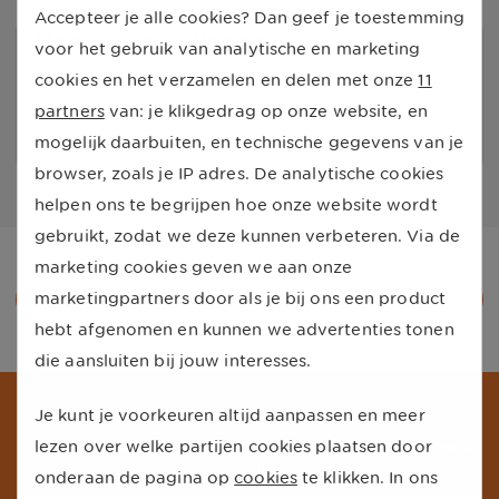
Accepteer je alle cookies? Dan geef je toestemming
Meer vergoedingen
voor het gebruik van analytische en marketing
cookies en het verzamelen en delen met onze
11
Openbaar vervoer van en naar een behandeling
partners
van: je klikgedrag op onze website, en
Taxivervoer van en naar een behandeling
mogelijk daarbuiten, en technische gegevens van je
Vervoer na een behandeling
browser, zoals je IP adres. De analytische cookies
helpen ons te begrijpen hoe onze website wordt
gebruikt, zodat we deze kunnen verbeteren. Via de
marketing cookies geven we aan onze
Terug naar alle vergoedingen
marketingpartners door als je bij ons een product
hebt afgenomen en kunnen we advertenties tonen
die aansluiten bij jouw interesses.
Je kunt je voorkeuren altijd aanpassen en meer
Schrijf je in voor onze nieuwsbrief
lezen over welke partijen cookies plaatsen door
Ontvang de beste aanbiedingen en persoonlijk advies van onze
experts.
onderaan de pagina op
cookies
te klikken. In ons