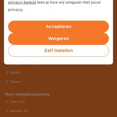
privacy beleid
lees je hoe wij omgaan met jouw
privacy.
Meld je aan
Accepteren
Onze producten
Weigeren
Energie
Zelf instellen
Autoverzekering
Zorgverzekering
Mobiel
Tanken
Over UnitedConsumers
Over ons
Werken bij