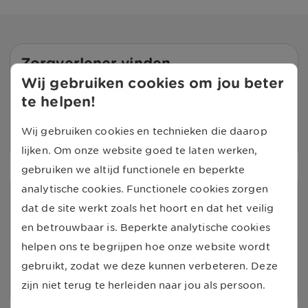
Zorgverlener vinden
Wij gebruiken cookies om jou beter
In de UnitedConsumers Zorgzoeker vind je alle
te helpen!
zorgverleners bij jou in de buurt.
Wij gebruiken cookies en technieken die daarop
Vind een zorgverlener
lijken. Om onze website goed te laten werken,
gebruiken we altijd functionele en beperkte
Onze zorgverzekeringen
analytische cookies. Functionele cookies zorgen
dat de site werkt zoals het hoort en dat het veilig
Wij bieden verschillende soorten
en betrouwbaar is. Beperkte analytische cookies
zorgverzekeringen aan, zodat er altijd een pakket is
helpen ons te begrijpen hoe onze website wordt
dat bij je past.
gebruikt, zodat we deze kunnen verbeteren. Deze
zijn niet terug te herleiden naar jou als persoon.
Bekijk zorgverzekeringen