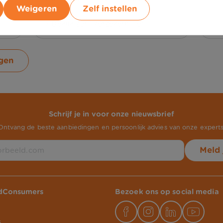
Weigeren
Zelf instellen
Bekijk zorgverzekeringen
ngen
Schrijf je in voor onze nieuwsbrief
Ontvang de beste aanbiedingen en persoonlijk advies van onze experts
Meld 
edConsumers
Bezoek ons op social media