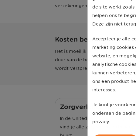
verzekeringen bieden wij ook geen 
de site werkt zoals
helpen ons te begr
Deze zijn niet teru
Kosten beugel
Accepteer je alle 
marketing cookies 
Het is moeilijk te zeggen hoeveel e
website, en mogelij
duur van de behandelperiode. Meest
analytische cookie
wordt verspreid over de volledige b
kunnen verbeteren.
ons een product he
interesses.
Je kunt je voorkeur
Zorgverlener vinden
onderaan de pagin
In de UnitedConsumers Zorgzoek
privacy.
vind je alle zorgverleners bij jou i
buurt.