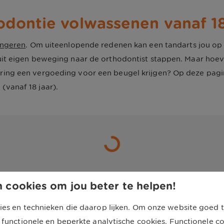
dontie volwassenen vanaf 18
ongeren
. Om uiteenlopende redenen kan een tandarts jou op 
uit eigen beweging naar de orthodontist stappen. Maar hoeve
ering een vergoeding voor een beugel krijgen? Op deze pag
(vanaf 18 jaar).
 cookies om jou beter te helpen!
 zorgverzekering
ies en technieken die daarop lijken. Om onze website goed t
s vallen: orthodontie wordt niet door de
basisverzekering
ve
 functionele en beperkte analytische cookies. Functionele c