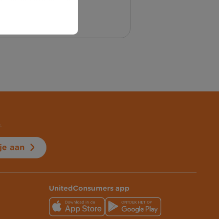
.
je aan
UnitedConsumers app