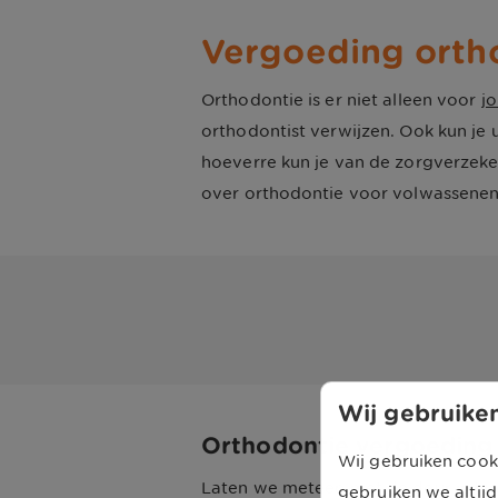
Vergoeding ortho
Orthodontie is er niet alleen voor
j
orthodontist verwijzen. Ook kun je 
hoeverre kun je van de zorgverzek
over orthodontie voor volwassenen 
Wij gebruiken
Orthodontie vergoeding
Wij gebruiken cook
Laten we meteen met de deur in hui
gebruiken we altijd