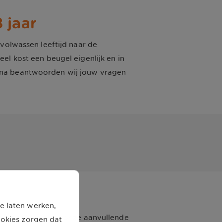
 jaar
volwassen leeftijd naar de
el kost een beugel eigenlijk en in
ina beantwoorden wij jouw vragen
e laten werken,
rgoed en vanuit onze aanvullende
ookies zorgen dat