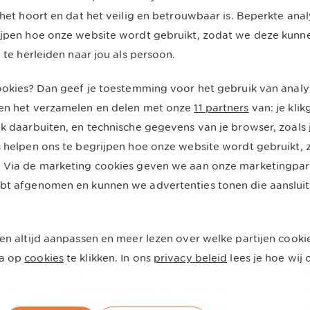
vergoeding voor orthodontie vanaf 18 jaar.
 het hoort en dat het veilig en betrouwbaar is. Beperkte ana
ijpen hoe onze website wordt gebruikt, zodat we deze kunn
g te herleiden naar jou als persoon.
cookies? Dan geef je toestemming voor het gebruik van analy
en het verzamelen en delen met onze
11 partners
van: je kli
en beugel gaat kosten. Eén en ander hangt af van de staat v
k daarbuiten, en technische gegevens van je browser, zoals j
al komt de prijs voor een beugel voor volwassenen uit op €
s helpen ons te begrijpen hoe onze website wordt gebruikt,
ehandelperiode, die 2-3 jaar kan duren.
 Via de marketing cookies geven we aan onze marketingpartn
bt afgenomen en kunnen we advertenties tonen die aansluit
en altijd aanpassen en meer lezen over welke partijen cooki
Onze zorgverzekeringen
Me
a op
cookies
te klikken. In ons
privacy beleid
lees je hoe wi
er
Wij bieden verschillende soorten
O
n de
zorgverzekeringen aan, zodat er
M
altijd een pakket is dat bij je past.
T