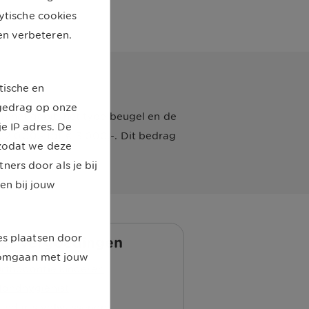
lytische cookies
en verbeteren.
tische en
kgedrag op onze
an het gebit, het type beugel en de
e IP adres. De
 2.000,- tot € 3.000,-. Dit bedrag
 zodat we deze
ers door als je bij
en bij jouw
es plaatsen door
er vergoedingen
j omgaan met jouw
rthodontie kinderen
ondhygiënist
andarts volwassenen