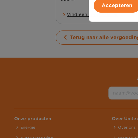
Accepteren
Vind een zorgverlener
Terug naar alle vergoedi
Onze producten
Over Unit
Energie
Over ons