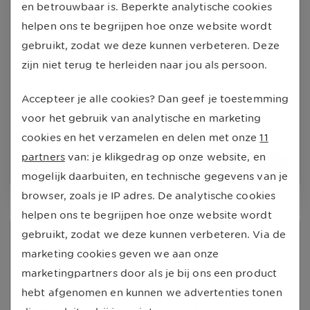
3 jaar vaste prijs
en betrouwbaar is. Beperkte analytische cookies
Extra lang zekerheid
helpen ons te begrijpen hoe onze website wordt
gebruikt, zodat we deze kunnen verbeteren. Deze
Ontvang
€ 150,00
korting
op je
zijn niet terug te herleiden naar jou als persoon.
energiecontract
Hoogste korting, extra lang zekerheid
Accepteer je alle cookies? Dan geef je toestemming
Geen verrassingen bij prijsstijgingen
voor het gebruik van analytische en marketing
cookies en het verzamelen en delen met onze
11
partners
van: je klikgedrag op onze website, en
Bereken mijn tarief
mogelijk daarbuiten, en technische gegevens van je
browser, zoals je IP adres. De analytische cookies
helpen ons te begrijpen hoe onze website wordt
1 jaar vaste prijs
gebruikt, zodat we deze kunnen verbeteren. Via de
Zekerheid
marketing cookies geven we aan onze
marketingpartners door als je bij ons een product
Ontvang
€ 50,00
korting
op je energiecontract
hebt afgenomen en kunnen we advertenties tonen
Zekerheid voor het komende jaar