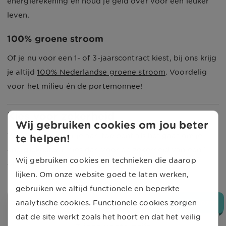
energierekening en houd je geld over voor een leuker
leven.
100% groene stroom
Of je nu voor een 1- of 3-jaarscontract kiest, bij ons krijg
je altijd
100% Nederlandse groene stroom
. Voordelig
voor het milieu én de portemonnee!
Kies voor zekerheid
Wij gebruiken cookies om jou beter
Wil je weten waar je aan toe bent als het gaat om je
te helpen!
energiekosten? Kies dan voor de zekerheid van een 1-
Wij gebruiken cookies en technieken die daarop
of 3-jaarscontract:
lijken. Om onze website goed te laten werken,
gebruiken we altijd functionele en beperkte
analytische cookies. Functionele cookies zorgen
Meest gekozen
dat de site werkt zoals het hoort en dat het veilig