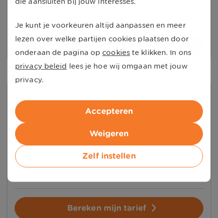
die aansluiten bij jouw interesses.
Geen verrassingen bij prijsstijgingen
Je kunt je voorkeuren altijd aanpassen en meer
lezen over welke partijen cookies plaatsen door
Bereken mijn tarief
onderaan de pagina op
cookies
te klikken. In ons
privacy beleid
lees je hoe wij omgaan met jouw
privacy.
Variabel onbepaalde tijd
Geen vaste looptijd
Accepteren
Ontvang
20% korting
per netto kWh (excl.
Weigeren
energiebelasting)
Zelf instellen
Geen vaste looptijd
Voordelige keuze bij prijsdalingen
Bereken mijn tarief