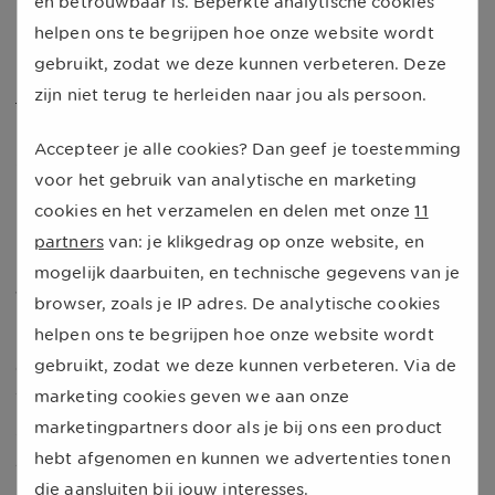
Tip van onze expert
en betrouwbaar is. Beperkte analytische cookies
helpen ons te begrijpen hoe onze website wordt
gebruikt, zodat we deze kunnen verbeteren. Deze
Heb je geen apotheek dicht bij jou in de buurt? Via de
zijn niet terug te herleiden naar jou als persoon.
online apotheek
regel je alles rondom je medicijnen zelf.
De online apotheek bezorgt de medicijnen vervolgens
Accepteer je alle cookies? Dan geef je toestemming
gratis bij jou thuis. Zo hoef je niet op en neer naar een
voor het gebruik van analytische en marketing
fysieke apotheek.
cookies en het verzamelen en delen met onze
11
Nienke Wuits -
expert in zorgverzekeringen
partners
van: je klikgedrag op onze website, en
Gemiddelde afstand naar zorgverlener groeit
mogelijk daarbuiten, en technische gegevens van je
wel
browser, zoals je IP adres. De analytische cookies
helpen ons te begrijpen hoe onze website wordt
De meeste Nederlanders hoeven voor een bezoek aan
gebruikt, zodat we deze kunnen verbeteren. Via de
een huisarts, apotheek of fysiotherapeut niet ver weg.
marketing cookies geven we aan onze
Toch groeit de gemiddelde afstand naar deze
marketingpartners door als je bij ons een product
zorgverleners wel, als je kijkt naar heel Nederland. In
hebt afgenomen en kunnen we advertenties tonen
2013 was de gemiddelde afstand naar een huisarts 0,9
die aansluiten bij jouw interesses.
km; in 2023 is deze gemiddelde afstand gegroeid naar