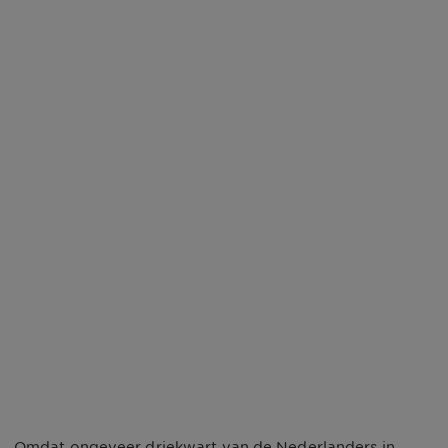
Omdat ongeveer driekwart van de Nederlanders in