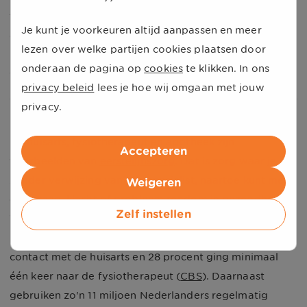
1,1 km (volgens voorlopige cijfers). Ook kan de
Je kunt je voorkeuren altijd aanpassen en meer
gemiddelde Nederlander uit minder huisartsen kiezen
lezen over welke partijen cookies plaatsen door
binnen een straal van 1, 3 of 5 km. Dit blijkt uit gegevens
onderaan de pagina op
cookies
te klikken. In ons
van het
Centraal Bureau voor de Statistiek (CBS)
.
privacy beleid
lees je hoe wij omgaan met jouw
privacy.
Eerstelijnszorg is vaak dichtbij
De huisarts, fysiotherapeut en apotheek zijn
Accepteren
voorbeelden van
eerstelijnszorg
. Dat is zorg waar je,
zonder verwijzing van een specialist, naartoe kunt met
Weigeren
een vraag, klacht of probleem rondom je gezondheid.
Zelf instellen
Van deze typen zorg maken Nederlanders dan ook het
meest gebruik. Zo'n 2 op de 3 mensen had in 2023
contact met de huisarts en 28 procent ging minimaal
één keer naar de fysiotherapeut (
CBS
). Daarnaast
gebruiken zo'n 11 miljoen Nederlanders regelmatig