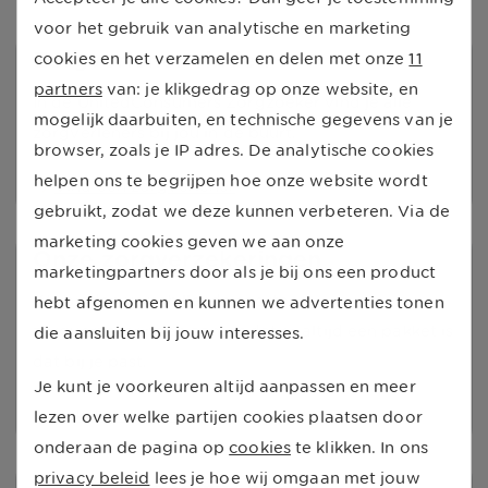
voor het gebruik van analytische en marketing
Zorgverlener vinden
cookies en het verzamelen en delen met onze
11
partners
van: je klikgedrag op onze website, en
In de UnitedConsumers Zorgzoeker vind je alle
mogelijk daarbuiten, en technische gegevens van je
zorgverleners bij jou in de buurt.
browser, zoals je IP adres. De analytische cookies
helpen ons te begrijpen hoe onze website wordt
Vind een zorgverlener
gebruikt, zodat we deze kunnen verbeteren. Via de
marketing cookies geven we aan onze
Onze zorgverzekeringen
marketingpartners door als je bij ons een product
Wij bieden verschillende soorten
hebt afgenomen en kunnen we advertenties tonen
zorgverzekeringen aan, zodat er altijd een pakket is
die aansluiten bij jouw interesses.
dat bij je past.
Je kunt je voorkeuren altijd aanpassen en meer
Bekijk zorgverzekeringen
lezen over welke partijen cookies plaatsen door
onderaan de pagina op
cookies
te klikken. In ons
privacy beleid
lees je hoe wij omgaan met jouw