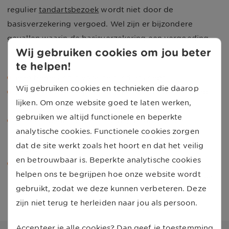
regulier
tandartsbezoek
wordt niet door de
basisverzekering vergoed. Wel zijn er bijzondere
gevallen waarin de basisverzekering een vergoeding
Wij gebruiken cookies om jou beter
biedt. Bijvoorbeeld als:
te helpen!
je extreme angst voor de tandarts hebt.
Wij gebruiken cookies en technieken die daarop
je een verstandelijke of lichamelijke beperking hebt
lijken. Om onze website goed te laten werken,
(niet je tanden, kaak of mond).
gebruiken we altijd functionele en beperkte
het een medische behandeling is, die zonder
analytische cookies. Functionele cookies zorgen
bijzondere tandheelkunde niet genoeg resultaat
dat de site werkt zoals het hoort en dat het veilig
heeft.
en betrouwbaar is. Beperkte analytische cookies
er sprake is van een zeer ernstige afwijking,
helpen ons te begrijpen hoe onze website wordt
ontwikkelingsstoornis of groeistornis van de tanden,
gebruikt, zodat we deze kunnen verbeteren. Deze
kaak of mond.
zijn niet terug te herleiden naar jou als persoon.
Accepteer je alle cookies? Dan geef je toestemming