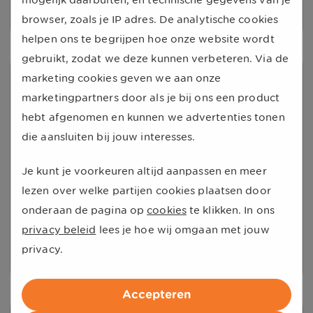
Met vriendelijke groet, Sharon
Onze reactie
browser, zoals je IP adres. De analytische cookies
Beste Alexander,
helpen ons te begrijpen hoe onze website wordt
gebruikt, zodat we deze kunnen verbeteren. Via de
Hartelijk dank voor het plaatsen van uw
9
marketing cookies geven we aan onze
beoordeling en het geven van een
marketingpartners door als je bij ons een product
kan haast niet beter
prachtig cijfer. Erg fijn dat de
hebt afgenomen en kunnen we advertenties tonen
perfect opgelost
schadeafdeling naar wens is verlopen.
die aansluiten bij jouw interesses.
Uiteraard kunt u ook in de toekomst bij
28-02-2020
ons terecht, wij helpen u graag verder!
Je kunt je voorkeuren altijd aanpassen en meer
H Mudde
,
Vroomshoop
lezen over welke partijen cookies plaatsen door
Met vriendelijke groet, Sharon
onderaan de pagina op
cookies
te klikken. In ons
Beveelt ons aan
privacy beleid
lees je hoe wij omgaan met jouw
Onze reactie
privacy.
Beste H. Mudde,
Accepteren