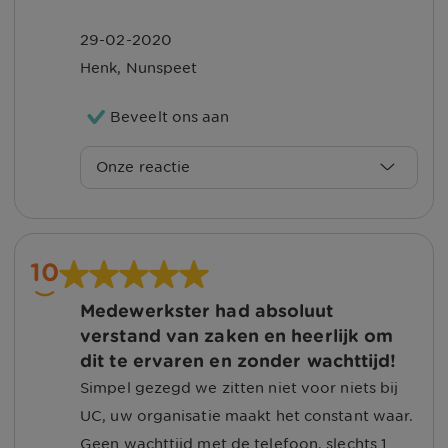
29-02-2020
Henk
,
Nunspeet
Beveelt ons aan
Onze reactie
Beste Henk,
Hartelijk dank voor het plaatsen van uw
10
beoordeling en het geven van een
Medewerkster had absoluut
prachtig cijfer! Ook in de toekomst kunt
verstand van zaken en heerlijk om
u bij ons terecht, wij helpen u graag
dit te ervaren en zonder wachttijd!
verder!
Simpel gezegd we zitten niet voor niets bij
UC, uw organisatie maakt het constant waar.
Met vriendelijke groet, Sharon
Geen wachttijd met de telefoon, slechts 1