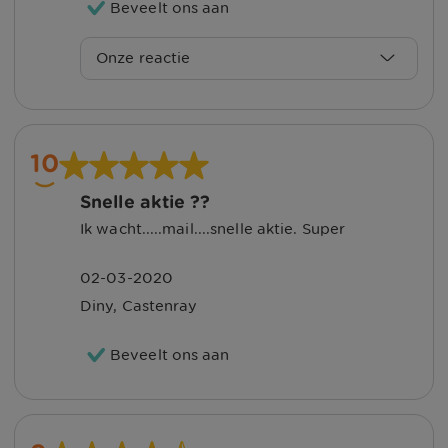
Beveelt ons aan
Onze reactie
Beste René,
Wat een prachtig cijfer en mooie
10
woorden, bedankt hiervoor! Fijn om te
Snelle aktie ??
lezen dat u tevreden bent over de
Ik wacht.....mail....snelle aktie. Super
service van UnitedConsumers, daar doen
we het voor!
02-03-2020
Diny
,
Castenray
Met vriendelijke groet, Sharon
Beveelt ons aan