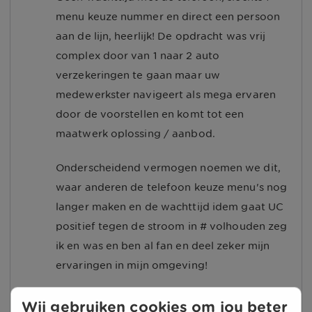
menu keuze nummer en direct een persoon
aan de lijn, heerlijk! De opdracht was vrij
complex door van 1 naar 2 auto
verzekeringen te gaan maar uw
medewerkster navigeert als mega ervaren
door de voorstellen en komt tot een
maatwerk oplossing / aanbod.
Onderscheidend vermogen noemen we dit,
waar anderen de telefoon keuze menu's nog
langer maken en de wachttijd idem gaat UC
positief tegen de stroom in # volhouden zeg
ik en was en ben al fan en deel zeker mijn
ervaringen in mijn omgeving!
28-02-2020
Wij gebruiken cookies om jou beter