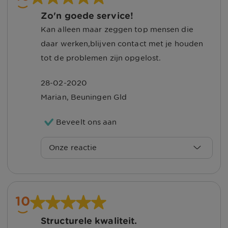
afhandeling van uw autoschade!
Zo'n goede service!
Hartelijk dank voor uw beoordeling en
Kan alleen maar zeggen top mensen die
het geven van een mooi cijfer!
daar werken,blijven contact met je houden
tot de problemen zijn opgelost.
Met vriendelijke groet, Nina
28-02-2020
Marian
,
Beuningen Gld
Beveelt ons aan
Onze reactie
Beste Marian,
Bedankt voor de 10!
10
Structurele kwaliteit.
Wij vinden goede service belangrijk. Fijn