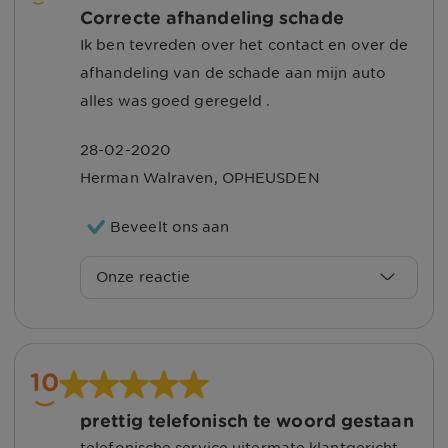
Correcte afhandeling schade
tevreden bent over de service.
Ik ben tevreden over het contact en over de
afhandeling van de schade aan mijn auto
Met vriendelijke groet, Nina
alles was goed geregeld .
28-02-2020
Herman Walraven
,
OPHEUSDEN
Beveelt ons aan
Onze reactie
Beste Herman Walraven,
Fijn dat alles met betrekking tot de
10
schadeafhandeling naar wens is
prettig telefonisch te woord gestaan
verlopen. Wij willen u hartelijk danken
telefonische service uitermate klantgericht