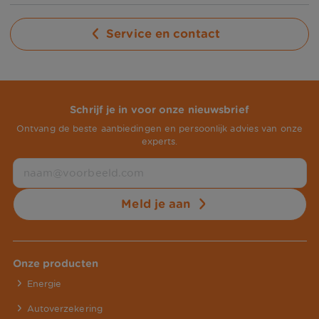
positieve ervaring. Wij zullen het delen
met de betreffende collega.
Service en contact
En bedankt natuurlijk voor het cijfer 9!
Met vriendelijke groet, Michael
Schrijf je in voor onze nieuwsbrief
Ontvang de beste aanbiedingen en persoonlijk advies van onze
experts.
Meld je aan
Onze producten
Energie
Autoverzekering