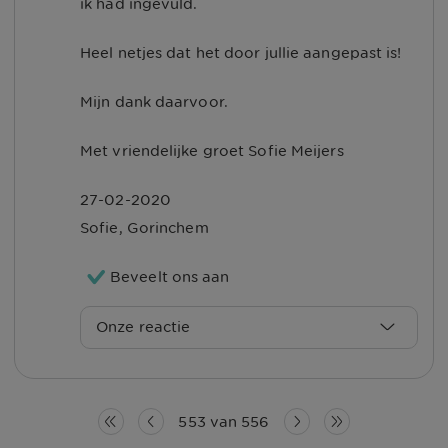
ik had ingevuld.
Met vriendelijke groet, Michael
Heel netjes dat het door jullie aangepast is!
Mijn dank daarvoor.
Met vriendelijke groet Sofie Meijers
27-02-2020
Sofie
,
Gorinchem
Beveelt ons aan
Onze reactie
Beste Sofie,
Hartelijk dank voor het delen van uw
553
van
556