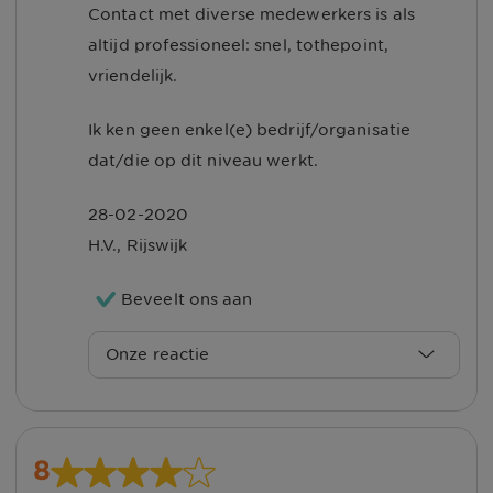
Contact met diverse medewerkers is als
dat dit ook door u zo ervaren wordt.
altijd professioneel: snel, tothepoint,
Met vriendelijk groet,
vriendelijk.
Nienke
Ik ken geen enkel(e) bedrijf/organisatie
dat/die op dit niveau werkt.
Klantenservice UnitedConsumers
28-02-2020
H.V.
,
Rijswijk
Beveelt ons aan
Onze reactie
Beste H. Versluijs,
Hartelijk dank voor de mooie
8
beoordeling! Goed om te lezen dat u