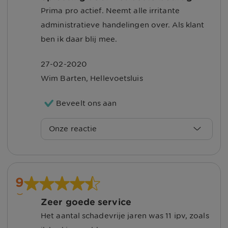
Prima pro actief. Neemt alle irritante
desbetreffende collega.
administratieve handelingen over. Als klant
Met vriendelijke groet,
ben ik daar blij mee.
Nienke
27-02-2020
Wim Barten
,
Hellevoetsluis
Klantenservice UnitedConsumers
Beveelt ons aan
Onze reactie
Beste Wim,
Hartelijk dank voor deze mooie
9
beoordeling! Goed om te lezen dat u zo
Zeer goede service
tevreden bent.
Het aantal schadevrije jaren was 11 ipv, zoals