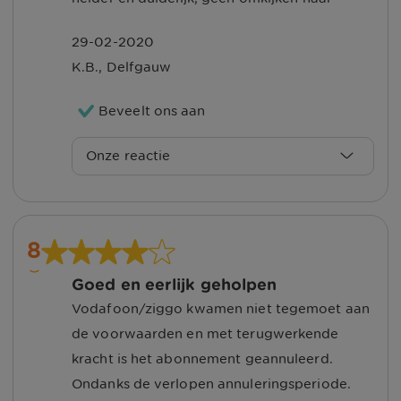
verlopen. Uiteraard kunt u ook in de
toekomst bij ons terecht, wij helpen u
29-02-2020
graag verder.
K.B.
,
Delfgauw
Met vriendelijke groet, Sharon
Beveelt ons aan
Onze reactie
Beste K.B. van der Zweep,
Wat een geweldig cijfer, bedankt
8
hiervoor! Fijn om te lezen dat u tevreden
Goed en eerlijk geholpen
bent over de service van
Vodafoon/ziggo kwamen niet tegemoet aan
UnitedConsumers.
de voorwaarden en met terugwerkende
kracht is het abonnement geannuleerd.
Met vriendelijke groet, Sharon
Ondanks de verlopen annuleringsperiode.