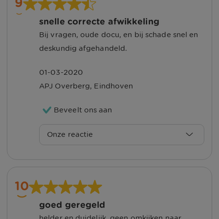
9
snelle correcte afwikkeling
Bij vragen, oude docu, en bij schade snel en
deskundig afgehandeld.
01-03-2020
APJ Overberg
,
Eindhoven
Beveelt ons aan
Onze reactie
Beste A.P.J. Overberg,
Hartelijk dank voor het prachtige cijfer
10
dat u ons geeft! Fijn dat de
goed geregeld
schadeafhandeling naar wens is
helder en duidelijk, geen omkijken naar