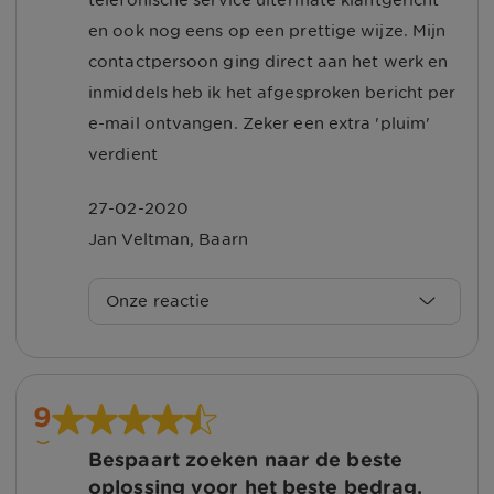
voor het plaatsen van uw beoordeling
en ook nog eens op een prettige wijze. Mijn
en het geven van een mooi cijfer!
contactpersoon ging direct aan het werk en
inmiddels heb ik het afgesproken bericht per
Met vriendelijke groet, Sharon
e-mail ontvangen. Zeker een extra 'pluim'
verdient
27-02-2020
Jan Veltman
,
Baarn
Onze reactie
Beste Jan,
Bedankt voor de mooie woorden, fijn
9
dat u zo tevreden bent.
Bespaart zoeken naar de beste
oplossing voor het beste bedrag.
We geven de pluim door aan de