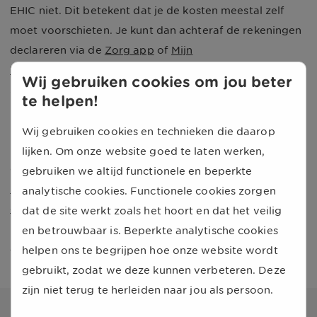
EHIC niet. Dit betekent dat je de kosten meestal zelf
moet voorschieten. Je kunt dan achteraf de rekeningen
declareren via de
Zorg app
of
Mijn
VGZ
. Privéziekenhuizen vind je vooral in Griekenland,
Wij gebruiken cookies om jou beter
Spanje, Oostenrijk, Duitsland en Italië.
te helpen!
Geen spoed of een klein bedrag?
Wij gebruiken cookies en technieken die daarop
Heb je wel zorg nodig in het buitenland, maar heeft het
lijken. Om onze website goed te laten werken,
geen spoed? Of gaat het om een klein bedrag? Dan kun
gebruiken we altijd functionele en beperkte
je de kosten het beste ter plekke betalen en achteraf
analytische cookies. Functionele cookies zorgen
declareren
via de
Zorg app
of
Mijn VGZ
. Bijvoorbeeld
dat de site werkt zoals het hoort en dat het veilig
bij een bezoek aan een buitenlandse huisarts of
en betrouwbaar is. Beperkte analytische cookies
apotheek.
helpen ons te begrijpen hoe onze website wordt
gebruikt, zodat we deze kunnen verbeteren. Deze
zijn niet terug te herleiden naar jou als persoon.