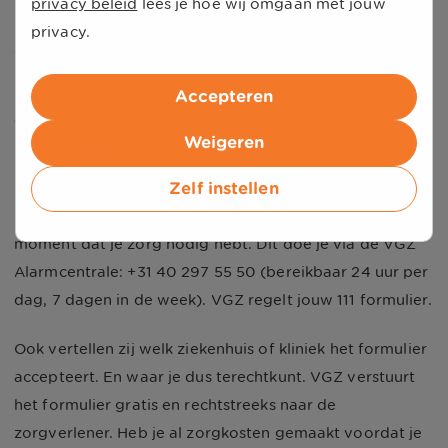
privacy beleid
lees je hoe wij omgaan met jouw
(gebruikelijke belkosten). Dit kan alleen als je naar je
privacy.
geboorteland reist en daar korter dan een jaar verblijft.
Het formulier gebruik je voor spoedeisende zorg.
Accepteren
111 formulier aanvragen op het moment dat
Weigeren
het nodig is
Zelf instellen
Ben je niet geboren in het land waar je naartoe gaat?
Dan vraag je het 111 formulier telefonisch aan op het
moment dat je zorg nodig hebt. Dit doe je via de VGZ
Alarmcentrale: +31 40 297 55 50 (bereikbaar 24 uur per
dag, 7 dagen in de week). VGZ regelt jouw 111 formulier.
Ook vertellen zij welk ziekenhuis of kliniek het formulier
accepteert. En waar je dus terechtkunt. VGZ verstuurt
het formulier gratis en rechtstreeks naar de
zorgverlener. Heb je al zorgkosten gemaakt voordat je