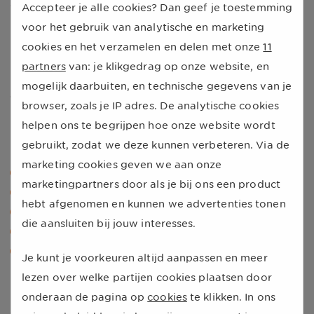
Wat is het 111 formulier?
Accepteer je alle cookies? Dan geef je toestemming
voor het gebruik van analytische en marketing
Het 111-formulier heb je nodig in landen buiten de
cookies en het verzamelen en delen met onze
11
Europese Economische Ruimte waar je de EHIC niet
partners
van: je klikgedrag op onze website, en
kunt gebruiken. Dit formulier vervangt daar de EHIC pas
mogelijk daarbuiten, en technische gegevens van je
en zorgt dat je medische zorg krijgt vergoed.
browser, zoals je IP adres. De analytische cookies
helpen ons te begrijpen hoe onze website wordt
In welke landen heb ik een 111 formulier
gebruikt, zodat we deze kunnen verbeteren. Via de
nodig?
marketing cookies geven we aan onze
Bosnië-Herzegovina.
marketingpartners door als je bij ons een product
Montenegro.
hebt afgenomen en kunnen we advertenties tonen
Tunesië.
die aansluiten bij jouw interesses.
Turkije.
Servië.
Je kunt je voorkeuren altijd aanpassen en meer
lezen over welke partijen cookies plaatsen door
Hoe kan ik een 111 formulier aanvragen?
onderaan de pagina op
cookies
te klikken. In ons
Je vraagt een 111-formulier aan bij VGZ via 0900 8490