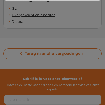
GLI
Overgewicht en obesitas
Diëtist
Terug naar alle vergoedingen
Schrijf je in voor onze nieuwsbrief
Ontvang de beste aanbiedingen en persoonlijk advies van onze
experts.