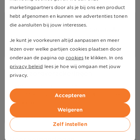
marketingpartners door als je bij ons een product
Zorgverlener vinden
hebt afgenomen en kunnen we advertenties tonen
die aansluiten bij jouw interesses.
In de UnitedConsumers Zorgzoeker vind je alle
zorgverleners bij jou in de buurt.
Je kunt je voorkeuren altijd aanpassen en meer
lezen over welke partijen cookies plaatsen door
Vind een zorgverlener
onderaan de pagina op
cookies
te klikken. In ons
privacy beleid
lees je hoe wij omgaan met jouw
Onze zorgverzekeringen
privacy.
Wij bieden verschillende soorten
zorgverzekeringen aan, zodat er altijd een pakket is
Accepteren
dat bij je past.
Weigeren
Bekijk zorgverzekeringen
Zelf instellen
Meer vergoedingen