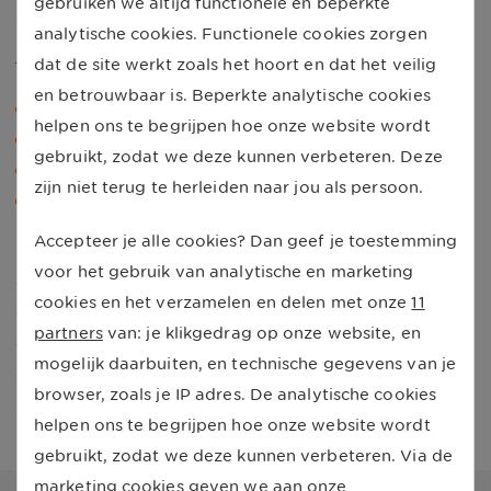
gebruiken we altijd functionele en beperkte
houden. Gecombineerde leefstijlinterventie geeft
analytische cookies. Functionele cookies zorgen
je advies over:
dat de site werkt zoals het hoort en dat het veilig
en betrouwbaar is. Beperkte analytische cookies
Gedrag.
helpen ons te begrijpen hoe onze website wordt
Voeding.
gebruikt, zodat we deze kunnen verbeteren. Deze
Beweging.
zijn niet terug te herleiden naar jou als persoon.
Ontspanning.
Accepteer je alle cookies? Dan geef je toestemming
Gecombineerde leefstijlinterventie wordt volledig
voor het gebruik van analytische en marketing
vergoed door de
basisverzekering
als je hiervoor een
cookies en het verzamelen en delen met onze
11
verwijzing van je huisarts hebt. Het criterium voor deze
partners
van: je klikgedrag op onze website, en
verwijzing is vaak dat je een BMI vanaf 25 én een
mogelijk daarbuiten, en technische gegevens van je
verhoogd risico op hart- en vaatziekten of diabetes 2
browser, zoals je IP adres. De analytische cookies
hebt of dat je een BMI van 30 of hoger hebt.
helpen ons te begrijpen hoe onze website wordt
gebruikt, zodat we deze kunnen verbeteren. Via de
marketing cookies geven we aan onze