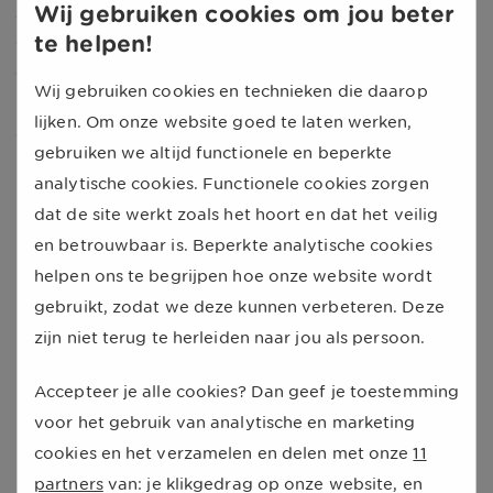
Wij gebruiken cookies om jou beter
advies of een andere diagnose krijgt. Hier moet je je
te helpen!
van bewust zijn als je een andere arts om een oordeel
vraagt. Mocht je twee heel verschillende adviezen
Wij gebruiken cookies en technieken die daarop
krijgen, dan kun je de volgende punten mee laten
lijken. Om onze website goed te laten werken,
wegen bij je uiteindelijke besluit:
gebruiken we altijd functionele en beperkte
analytische cookies. Functionele cookies zorgen
De hoeveelheid pijn en ongemak die de behandeling
dat de site werkt zoals het hoort en dat het veilig
geeft.
en betrouwbaar is. Beperkte analytische cookies
De begeleiding vanuit de specialist en/of het
helpen ons te begrijpen hoe onze website wordt
ziekenhuis.
gebruikt, zodat we deze kunnen verbeteren. Deze
Inzicht in kans van slagen en risico’s op complicaties.
zijn niet terug te herleiden naar jou als persoon.
De omgang met vragen door de behandelaar.
De voor- en nadelen van de behandeling.
Accepteer je alle cookies? Dan geef je toestemming
De vergoeding door jouw
zorgverzekering
.
voor het gebruik van analytische en marketing
Het gebruik van nieuwe technieken.
cookies en het verzamelen en delen met onze
11
Jouw mate van vertrouwen in de arts.
partners
van: je klikgedrag op onze website, en