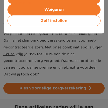
gecontracteerd!
Weigeren
Zorgverleners zoeken
Zelf instellen
Vergoeding niet-gecontracteerde zorg
Wil je naar een niet-gecontracteerd ziekenhuis gaan?
Dan is het slim om goed verzekerd te zijn voor niet-
gecontracteerde zorg. Met onze combinatiepolis
Eigen
Keuze
krijg je 85% tot 100% van de niet-
gecontracteerde zorg vergoed. Daarnaast profiteer je
van een voordelige premie en uniek,
extra voordeel
.
Dat wil jij toch ook?
Kies voordelige zorgverzekering
Deze artikelen raden wij je aan