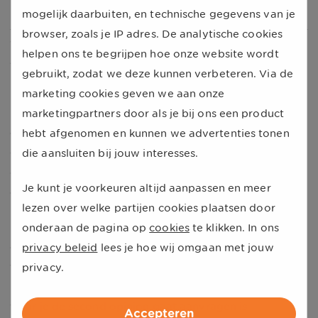
Ervaringen met de behandeling.
mogelijk daarbuiten, en technische gegevens van je
browser, zoals je IP adres. De analytische cookies
Wordt een second opinion vergoed
helpen ons te begrijpen hoe onze website wordt
vanuit de zorgverzekering?
gebruikt, zodat we deze kunnen verbeteren. Via de
Een second opinion wordt vergoed als deze wordt
marketing cookies geven we aan onze
uitgevoerd in een ziekenhuis waar je zorgverzekeraar
marketingpartners door als je bij ons een product
een contract mee heeft en je een verwijziging hebt
hebt afgenomen en kunnen we advertenties tonen
gekregen. De vergoeding komt uit
die aansluiten bij jouw interesses.
de
basisverzekering
en dat betekent dat je hiervoor
Je kunt je voorkeuren altijd aanpassen en meer
een
eigen risico
moet betalen.
lezen over welke partijen cookies plaatsen door
Mocht je naar een niet-gecontracteerd ziekenhuis gaan,
onderaan de pagina op
cookies
te klikken. In ons
dan moet je er rekening mee houden dat je een deel
privacy beleid
lees je hoe wij omgaan met jouw
van de kosten van de second opinion zelf moet betalen.
privacy.
Bekijk daarom van tevoren of de medisch specialist
waar je de second opinion gaat aanvragen is
Accepteren