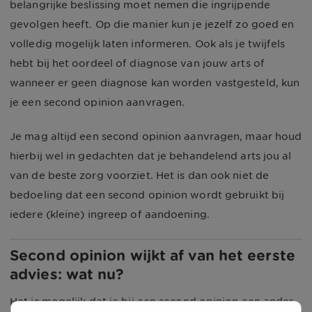
belangrijke beslissing moet nemen die ingrijpende
gevolgen heeft. Op die manier kun je jezelf zo goed en
volledig mogelijk laten informeren. Ook als je twijfels
hebt bij het oordeel of diagnose van jouw arts of
wanneer er geen diagnose kan worden vastgesteld, kun
je een second opinion aanvragen.
Je mag altijd een second opinion aanvragen, maar houd
hierbij wel in gedachten dat je behandelend arts jou al
van de beste zorg voorziet. Het is dan ook niet de
bedoeling dat een second opinion wordt gebruikt bij
iedere (kleine) ingreep of aandoening.
Second opinion wijkt af van het eerste
advies: wat nu?
Het is mogelijk dat je bij een second opinion een ander