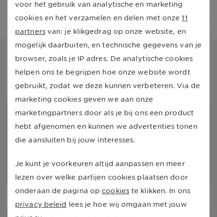
voor het gebruik van analytische en marketing
wachttijd)
cookies en het verzamelen en delen met onze
11
partners
van: je klikgedrag op onze website, en
mogelijk daarbuiten, en technische gegevens van je
browser, zoals je IP adres. De analytische cookies
Handige info
helpen ons te begrijpen hoe onze website wordt
over onze tandartsverzekeringen
gebruikt, zodat we deze kunnen verbeteren. Via de
marketing cookies geven we aan onze
Vergoeding tandarts basisverzekering
marketingpartners door als je bij ons een product
Tot 18 jaar
worden de meest voorkomende
hebt afgenomen en kunnen we advertenties tonen
tandartsbehandelingen vergoed door de
die aansluiten bij jouw interesses.
basisverzekering.
Vanaf 18 jaar
worden
Je kunt je voorkeuren altijd aanpassen en meer
tandartskosten alleen vergoed uit een
lezen over welke partijen cookies plaatsen door
tandartsverzekering.
onderaan de pagina op
cookies
te klikken. In ons
privacy beleid
lees je hoe wij omgaan met jouw
Tandartskosten declareren