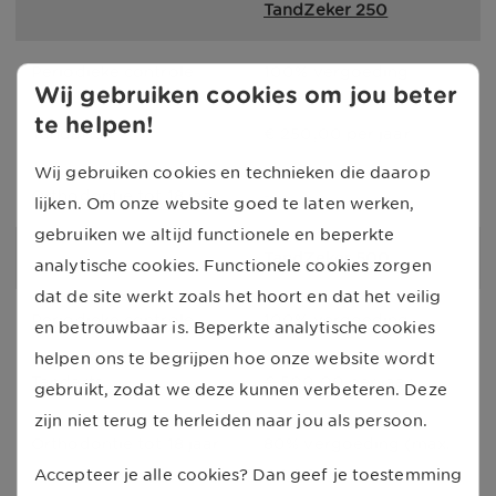
TandZeker 250
Periodieke controle
100% vergoeding
Wij gebruiken cookies om jou beter
te helpen!
Tandarts
€ 250,00 per jaar
Wij gebruiken cookies en technieken die daarop
Orthodontie tot 18 jaar
-
lijken. Om onze website goed te laten werken,
gebruiken we altijd functionele en beperkte
TandZeker 500
analytische cookies. Functionele cookies zorgen
dat de site werkt zoals het hoort en dat het veilig
Periodieke controle
100% vergoeding
en betrouwbaar is. Beperkte analytische cookies
helpen ons te begrijpen hoe onze website wordt
Tandarts
€ 500,00 per jaar
gebruikt, zodat we deze kunnen verbeteren. Deze
zijn niet terug te herleiden naar jou als persoon.
Orthodontie tot 18 jaar
80% vergoeding (max. 
Accepteer je alle cookies? Dan geef je toestemming
€ 1.000,00 na 1 jaar 