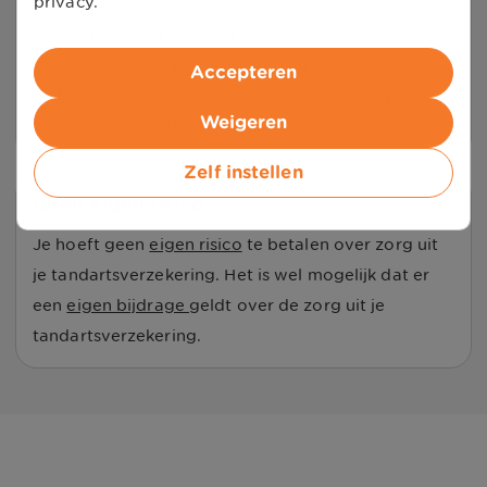
privacy.
Heb je tandzorg gebruikt uit de
tandartsverzekering? Dan kun je met
Accepteren
de
UnitedConsumers Zorg app
gemakkelijk je
Weigeren
zorgkosten declareren.
Zelf instellen
Geen eigen risico
Je hoeft geen
eigen risico
te betalen over zorg uit
je tandartsverzekering. Het is wel mogelijk dat er
een
eigen bijdrage
geldt over de zorg uit je
tandartsverzekering.