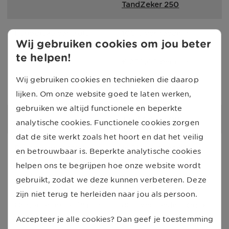
TandZeker 250
Periodieke controle
100% vergoeding
Wij gebruiken cookies om jou beter
te helpen!
Tandarts
€ 250,00 per jaar
Wij gebruiken cookies en technieken die daarop
Orthodontie tot 18 jaar
-
lijken. Om onze website goed te laten werken,
gebruiken we altijd functionele en beperkte
TandZeker 500
analytische cookies. Functionele cookies zorgen
dat de site werkt zoals het hoort en dat het veilig
Periodieke controle
100% vergoeding
en betrouwbaar is. Beperkte analytische cookies
helpen ons te begrijpen hoe onze website wordt
Tandarts
€ 500,00 per jaar
gebruikt, zodat we deze kunnen verbeteren. Deze
zijn niet terug te herleiden naar jou als persoon.
Orthodontie tot 18 jaar
80% vergoeding (max. 
Accepteer je alle cookies? Dan geef je toestemming
€ 1.000,00 na 1 jaar 