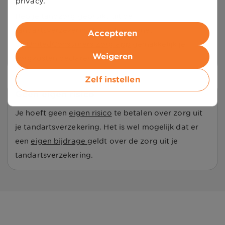
privacy.
Heb je tandzorg gebruikt uit de
tandartsverzekering? Dan kun je met
Accepteren
de
UnitedConsumers Zorg app
gemakkelijk je
Weigeren
zorgkosten declareren.
Zelf instellen
Geen eigen risico
Je hoeft geen
eigen risico
te betalen over zorg uit
je tandartsverzekering. Het is wel mogelijk dat er
een
eigen bijdrage
geldt over de zorg uit je
tandartsverzekering.