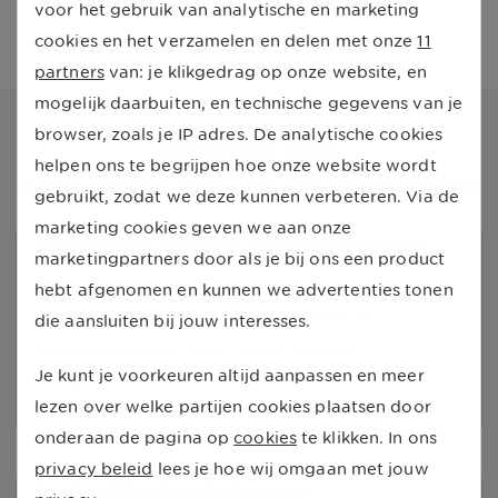
voor het gebruik van analytische en marketing
wachttijd)
cookies en het verzamelen en delen met onze
11
partners
van: je klikgedrag op onze website, en
mogelijk daarbuiten, en technische gegevens van je
browser, zoals je IP adres. De analytische cookies
Handige info
helpen ons te begrijpen hoe onze website wordt
over onze tandartsverzekeringen
gebruikt, zodat we deze kunnen verbeteren. Via de
marketing cookies geven we aan onze
Vergoeding tandarts basisverzekering
marketingpartners door als je bij ons een product
Tot 18 jaar
worden de meest voorkomende
hebt afgenomen en kunnen we advertenties tonen
tandartsbehandelingen vergoed door de
die aansluiten bij jouw interesses.
basisverzekering.
Vanaf 18 jaar
worden
Je kunt je voorkeuren altijd aanpassen en meer
tandartskosten alleen vergoed uit een
lezen over welke partijen cookies plaatsen door
tandartsverzekering.
onderaan de pagina op
cookies
te klikken. In ons
privacy beleid
lees je hoe wij omgaan met jouw
Tandartskosten declareren